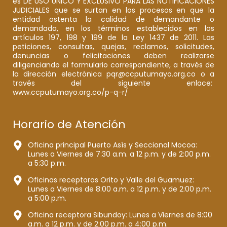
es DE USO ÚNICO Y EXCLUSIVO PARA LAS NOTIFICACIONES
JUDICIALES que se surtan en los procesos en que la
entidad ostenta la calidad de demandante o
demandada, en los términos establecidos en los
artículos 197, 198 y 199 de la Ley 1437 de 2011. Las
peticiones, consultas, quejas, reclamos, solicitudes,
denuncias o felicitaciones deben realizarse
diligenciando el formulario correspondiente, a través de
la dirección electrónica pqr@ccputumayo.org.co o a
través del siguiente enlace:
www.ccputumayo.org.co/p-q-r/
Horario de Atención
Oficina principal Puerto Asís y Seccional Mocoa:
Lunes a Viernes de 7:30 a.m. a 12 p.m. y de 2:00 p.m.
a 5:30 p.m.
Oficinas receptoras Orito y Valle del Guamuez:
Lunes a Viernes de 8:00 a.m. a 12 p.m. y de 2:00 p.m.
a 5:00 p.m.
Oficina receptora Sibundoy: Lunes a Viernes de 8:00
a.m. a 12 p.m. y de 2:00 p.m. a 4:00 p.m.