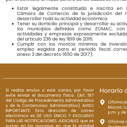
Estar legalmente constituida e inscrita en 
Cámara de Comercio de la jurisdicción del 
desarrollar toda su actividad económica.
Tener su domicilio principal y desarrollar su act
los municipios definidos como ZOMAC, con
actividades y empresas expresamente excluida
del articulo 236 de ley 1819 de 2016.
Cumplir con los montos mínimos de inversió
empleo exigidos para el periodo fiscal corre
anexo 3 del decreto 1650 de 2017).
Horario 
Si realiza envíos a este correo, por favor
evite enviar el documento físico. (Art. 197
del Código de Procedimiento Administrativo
Oficina p
y de lo Contencioso Administrativo) AVISO
Mocoa: Lu
IMPORTANTE: Esta dirección de correo
p.m. y de
electrónico es DE USO ÚNICO Y EXCLUSIVO
PARA LAS NOTIFICACIONES JUDICIALES que se
Oficinas 
surtan en los procesos en que la entidad
Guamuez: 