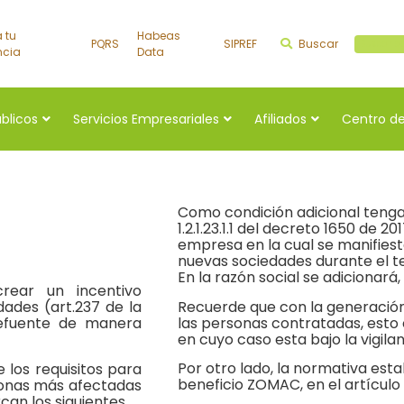
a tu
Habeas
PQRS
SIPREF
Buscar
Buscar a
ncia
Data
úblicos
Servicios Empresariales
Afiliados
Centro de
Como condición adicional tenga 
1.2.1.23.1.1 del decreto 1650 de 2
empresa en la cual se manifiesta
nuevas sociedades durante el te
En la razón social se adicionará,
crear un incentivo
Recuerde que con la generació
dades (art.237 de la
las personas contratadas, esto 
tefuente de manera
en cuyo caso esta bajo la vigila
Por otro lado, la normativa est
e los requisitos para
beneficio ZOMAC, en el artículo 1.2
 zonas más afectadas
can los siguientes