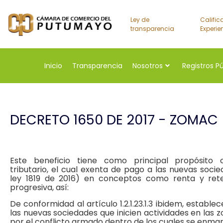
Ley de
Calific
transparencia
Experie
Inicio
Transparencia
Nosotros
Registros P
DECRETO 1650 DE 2017 - ZOMAC
Este beneficio tiene como principal propósito 
tributario, el cual exenta de pago a las nuevas socie
ley 1819 de 2016) en conceptos como renta y re
progresiva, así:
De conformidad al artículo 1.2.1.23.1.3 ibidem, establec
las nuevas sociedades que inicien actividades en las
por el conflicto armado dentro de los cuales se enmar