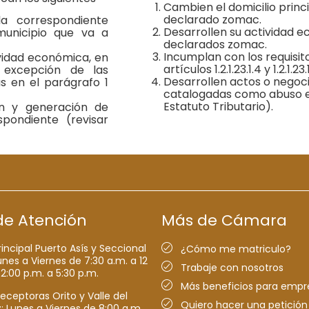
Cambien el domicilio princ
declarado zomac.
la correspondiente
Desarrollen su actividad ec
municipio que va a
declarados zomac.
Incumplan con los requisit
ividad económica, en
artículos 1.2.1.23.1.4 y 1.2.1.23.1
 excepción de las
Desarrollen actos o negoci
s en el parágrafo 1
catalogadas como abuso en 
Estatuto Tributario).
n y generación de
spondiente (revisar
de Atención
Más de Cámara
rincipal Puerto Asís y Seccional
¿Cómo me matriculo?
nes a Viernes de 7:30 a.m. a 12
Trabaje con nosotros
 2:00 p.m. a 5:30 p.m.
Más beneficios para empr
receptoras Orito y Valle del
Quiero hacer una petición
Lunes a Viernes de 8:00 a.m.