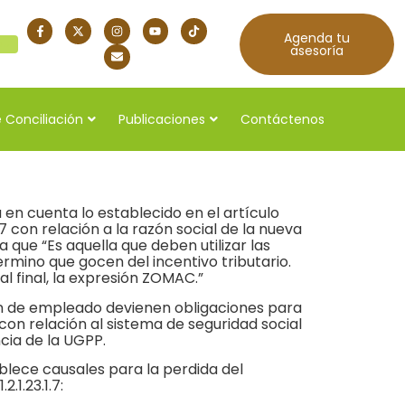
Agenda tu
quí
asesoría
 Conciliación
Publicaciones
Contáctenos
en cuenta lo establecido en el artículo
017 con relación a la razón social de la nueva
 que “Es aquella que deben utilizar las
rmino que gocen del incentivo tributario.
 al final, la expresión ZOMAC.”
n de empleado devienen obligaciones para
con relación al sistema de seguridad social
ncia de la UGPP.
ablece causales para la perdida del
.1.23.1.7: