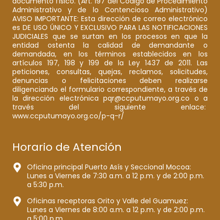
documento físico. (Art. 197 del Código de Procedimiento
Administrativo y de lo Contencioso Administrativo)
AVISO IMPORTANTE: Esta dirección de correo electrónico
es DE USO ÚNICO Y EXCLUSIVO PARA LAS NOTIFICACIONES
JUDICIALES que se surtan en los procesos en que la
entidad ostenta la calidad de demandante o
demandada, en los términos establecidos en los
artículos 197, 198 y 199 de la Ley 1437 de 2011. Las
peticiones, consultas, quejas, reclamos, solicitudes,
denuncias o felicitaciones deben realizarse
diligenciando el formulario correspondiente, a través de
la dirección electrónica pqr@ccputumayo.org.co o a
través del siguiente enlace:
www.ccputumayo.org.co/p-q-r/
Horario de Atención
Oficina principal Puerto Asís y Seccional Mocoa:
Lunes a Viernes de 7:30 a.m. a 12 p.m. y de 2:00 p.m.
a 5:30 p.m.
Oficinas receptoras Orito y Valle del Guamuez:
Lunes a Viernes de 8:00 a.m. a 12 p.m. y de 2:00 p.m.
a 5:00 p.m.