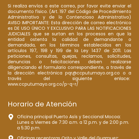
Si realiza envíos a este correo, por favor evite enviar el
documento físico. (Art. 197 del Código de Procedimiento
Administrativo y de lo Contencioso Administrativo)
AVISO IMPORTANTE: Esta dirección de correo electrónico
es DE USO ÚNICO Y EXCLUSIVO PARA LAS NOTIFICACIONES
JUDICIALES que se surtan en los procesos en que la
entidad ostenta la calidad de demandante o
demandada, en los términos establecidos en los
artículos 197, 198 y 199 de la Ley 1437 de 2011. Las
peticiones, consultas, quejas, reclamos, solicitudes,
denuncias o felicitaciones deben realizarse
diligenciando el formulario correspondiente, a través de
la dirección electrónica pqr@ccputumayo.org.co o a
través del siguiente enlace:
www.ccputumayo.org.co/p-q-r/
Horario de Atención
Oficina principal Puerto Asís y Seccional Mocoa:
Lunes a Viernes de 7:30 a.m. a 12 p.m. y de 2:00 p.m.
a 5:30 p.m.
Oficinas receptoras Orito y Valle del Guamuez: