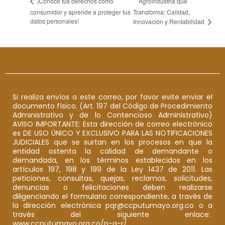
Agroindustria que
¡Conoce tus derechos como
consumidor y aprende a proteger tus
Transforma: Calidad,
datos personales!
Innovación y Rentabilidad
Si realiza envíos a este correo, por favor evite enviar el
documento físico. (Art. 197 del Código de Procedimiento
Administrativo y de lo Contencioso Administrativo)
AVISO IMPORTANTE: Esta dirección de correo electrónico
es DE USO ÚNICO Y EXCLUSIVO PARA LAS NOTIFICACIONES
JUDICIALES que se surtan en los procesos en que la
entidad ostenta la calidad de demandante o
demandada, en los términos establecidos en los
artículos 197, 198 y 199 de la Ley 1437 de 2011. Las
peticiones, consultas, quejas, reclamos, solicitudes,
denuncias o felicitaciones deben realizarse
diligenciando el formulario correspondiente, a través de
la dirección electrónica pqr@ccputumayo.org.co o a
través del siguiente enlace:
www.ccputumayo.org.co/p-q-r/