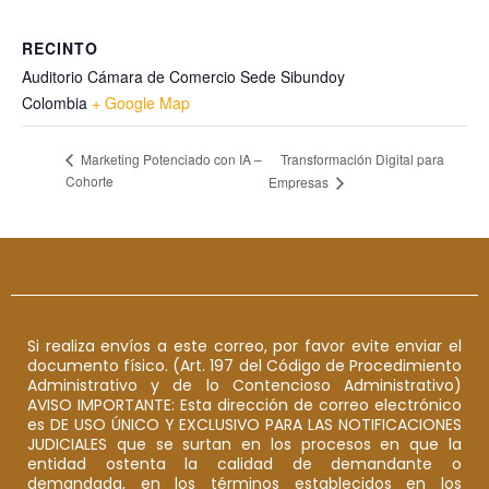
RECINTO
Auditorio Cámara de Comercio Sede Sibundoy
Colombia
+ Google Map
Transformación Digital para
Marketing Potenciado con IA –
Cohorte
Empresas
Si realiza envíos a este correo, por favor evite enviar el
documento físico. (Art. 197 del Código de Procedimiento
Administrativo y de lo Contencioso Administrativo)
AVISO IMPORTANTE: Esta dirección de correo electrónico
es DE USO ÚNICO Y EXCLUSIVO PARA LAS NOTIFICACIONES
JUDICIALES que se surtan en los procesos en que la
entidad ostenta la calidad de demandante o
demandada, en los términos establecidos en los