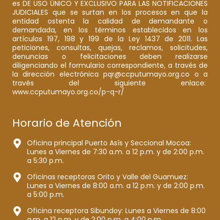
es DE USO ÚNICO Y EXCLUSIVO PARA LAS NOTIFICACIONES
JUDICIALES que se surtan en los procesos en que la
entidad ostenta la calidad de demandante o
demandada, en los términos establecidos en los
artículos 197, 198 y 199 de la Ley 1437 de 2011. Las
peticiones, consultas, quejas, reclamos, solicitudes,
denuncias o felicitaciones deben realizarse
diligenciando el formulario correspondiente, a través de
la dirección electrónica pqr@ccputumayo.org.co o a
través del siguiente enlace:
www.ccputumayo.org.co/p-q-r/
Horario de Atención
Oficina principal Puerto Asís y Seccional Mocoa:
Lunes a Viernes de 7:30 a.m. a 12 p.m. y de 2:00 p.m.
a 5:30 p.m.
Oficinas receptoras Orito y Valle del Guamuez:
Lunes a Viernes de 8:00 a.m. a 12 p.m. y de 2:00 p.m.
a 5:00 p.m.
Oficina receptora Sibundoy: Lunes a Viernes de 8:00
a.m. a 12 p.m. y de 2:00 p.m. a 4:00 p.m.