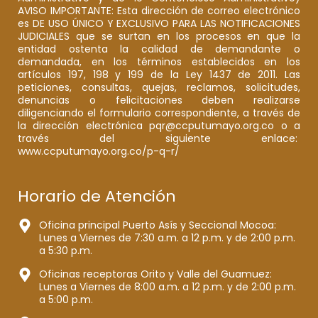
AVISO IMPORTANTE: Esta dirección de correo electrónico
es DE USO ÚNICO Y EXCLUSIVO PARA LAS NOTIFICACIONES
JUDICIALES que se surtan en los procesos en que la
entidad ostenta la calidad de demandante o
demandada, en los términos establecidos en los
artículos 197, 198 y 199 de la Ley 1437 de 2011. Las
peticiones, consultas, quejas, reclamos, solicitudes,
denuncias o felicitaciones deben realizarse
diligenciando el formulario correspondiente, a través de
la dirección electrónica pqr@ccputumayo.org.co o a
través del siguiente enlace:
www.ccputumayo.org.co/p-q-r/
Horario de Atención
Oficina principal Puerto Asís y Seccional Mocoa:
Lunes a Viernes de 7:30 a.m. a 12 p.m. y de 2:00 p.m.
a 5:30 p.m.
Oficinas receptoras Orito y Valle del Guamuez:
Lunes a Viernes de 8:00 a.m. a 12 p.m. y de 2:00 p.m.
a 5:00 p.m.