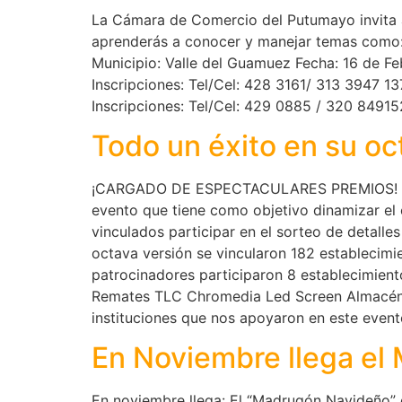
La Cámara de Comercio del Putumayo invita a 
aprenderás a conocer y manejar temas como:
Municipio: Valle del Guamuez Fecha: 16 de F
Inscripciones: Tel/Cel: 428 3161/ 313 3947 1
Inscripciones: Tel/Cel: 429 0885 / 320 8491
Todo un éxito en su o
¡CARGADO DE ESPECTACULARES PREMIOS! La C
evento que tiene como objetivo dinamizar el c
vinculados participar en el sorteo de detal
octava versión se vincularon 182 establecimi
patrocinadores participaron 8 establecimie
Remates TLC Chromedia Led Screen Almacén 
instituciones que nos apoyaron en este evento
En Noviembre llega e
En noviembre llega: El “Madrugón Navideño” 