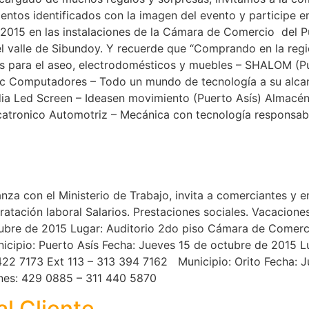
entos identificados con la imagen del evento y participe e
2015 en las instalaciones de la Cámara de Comercio del P
del valle de Sibundoy. Y recuerde que “Comprando en la re
 para el aseo, electrodomésticos y muebles – SHALOM (Pue
tec Computadores – Todo un mundo de tecnología a su alc
ia Led Screen – Ideasen movimiento (Puerto Asís) Almacén
ecatronico Automotriz – Mecánica con tecnología responsab
a con el Ministerio de Trabajo, invita a comerciantes y em
tación laboral Salarios. Prestaciones sociales. Vacaciones
tubre de 2015 Lugar: Auditorio 2do piso Cámara de Comerc
cipio: Puerto Asís Fecha: Jueves 15 de octubre de 2015 L
 422 7173 Ext 113 – 313 394 7162 Municipio: Orito Fecha: 
ones: 429 0885 – 311 440 5870
al Cliente