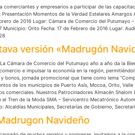
comerciantes y empresarios a participar de las capacitació
 Presentación Momentos de la Verdad Estelares Amargos 
ebrero de 2016 Lugar: Cámara de Comercio del Putumayo – A
37 Municipio: Orito Fecha: 17 de Febrero de 2016 Lugar: Au
528
ctava versión «Madrugón Navi
ámara de Comercio del Putumayo año a año da la Bienv
omercio e impulsar la economía en la región, permitiéndole
les y bonos, jornada promocional que tiene como lema “Co
entos de los municipios de Puerto Asís, Mocoa, Orito, Val
ntos comerciales. Nuestros Patrocinadores Almacén Shalom
el Tren de la Moda SMA – Servicentro Mecatrónico Autom
: Alcaldías Municipales, Secretarías de Gobierno, Secretarí
l Madrugon Navideño
cargado de muchos regalos y sorpresas, invitamos a la co