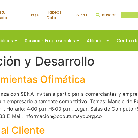
a tu
Habeas
PQRS
SIPREF
Buscar
Buscar a
ncia
Data
úblicos
Servicios Empresariales
Afiliados
Centro de
ión y Desarrollo
amientas Ofimática
za con SENA invitan a participar a comerciantes y empres
a un empresario altamente competitivo. Temas: Manejo de 
bril. Horario: 4:00 p.m.-6:00 p.m. Lugar: Salas de Computo
6233 E-Mail: información@ccputumayo.org.co
al Cliente