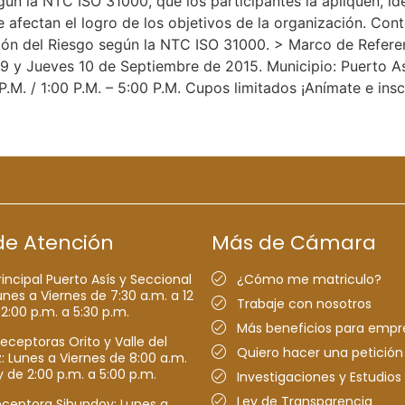
ún la NTC ISO 31000, que los participantes la apliquen, id
 afectan el logro de los objetivos de la organización. Co
ión del Riesgo según la NTC ISO 31000. > Marco de Refere
 9 y Jueves 10 de Septiembre de 2015. Municipio: Puerto A
.M. / 1:00 P.M. – 5:00 P.M. Cupos limitados ¡Anímate e insc
de Atención
Más de Cámara
rincipal Puerto Asís y Seccional
¿Cómo me matriculo?
nes a Viernes de 7:30 a.m. a 12
Trabaje con nosotros
 2:00 p.m. a 5:30 p.m.
Más beneficios para empr
receptoras Orito y Valle del
Quiero hacer una petición
Lunes a Viernes de 8:00 a.m.
y de 2:00 p.m. a 5:00 p.m.
Investigaciones y Estudios
Ley de Transparencia
eceptora Sibundoy: Lunes a