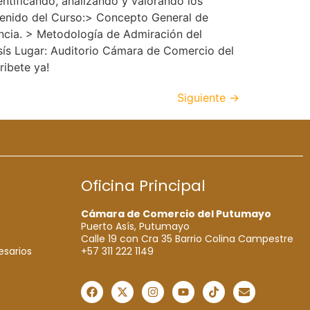
entificando, analizando y valorando los
ntenido del Curso:> Concepto General de
ncia. > Metodología de Admiración del
sís Lugar: Auditorio Cámara de Comercio del
ribete ya!
Siguiente
→
Oficina Principal
Cámara de Comercio del Putumayo
Puerto Asís, Putumayo
Calle 19 con Cra 35 Barrio Colina Campestre
+57 311 222 1149
esarios