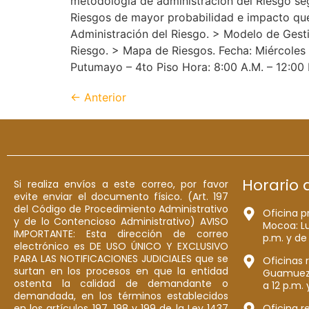
metodología de administración del Riesgo seg
Riesgos de mayor probabilidad e impacto que
Administración del Riesgo. > Modelo de Gest
Riesgo. > Mapa de Riesgos. Fecha: Miércoles
Putumayo – 4to Piso Hora: 8:00 A.M. – 12:00 P
←
Anterior
Horario 
Si realiza envíos a este correo, por favor
evite enviar el documento físico. (Art. 197
del Código de Procedimiento Administrativo
Oficina p
y de lo Contencioso Administrativo) AVISO
Mocoa: Lu
IMPORTANTE: Esta dirección de correo
p.m. y de
electrónico es DE USO ÚNICO Y EXCLUSIVO
PARA LAS NOTIFICACIONES JUDICIALES que se
Oficinas 
surtan en los procesos en que la entidad
Guamuez: 
ostenta la calidad de demandante o
a 12 p.m. 
demandada, en los términos establecidos
en los artículos 197, 198 y 199 de la Ley 1437
Oficina r