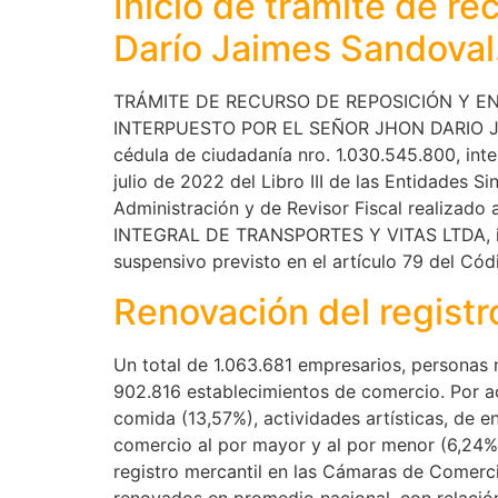
Inicio de trámite de r
Darío Jaimes Sandoval
TRÁMITE DE RECURSO DE REPOSICIÓN Y EN 
INTERPUESTO POR EL SEÑOR JHON DARIO JAIM
cédula de ciudadanía nro. 1.030.545.800, inte
julio de 2022 del Libro III de las Entidades 
Administración y de Revisor Fiscal realizad
INTEGRAL DE TRANSPORTES Y VITAS LTDA, ident
suspensivo previsto en el artículo 79 del Có
Renovación del registro
Un total de 1.063.681 empresarios, personas 
902.816 establecimientos de comercio. Por a
comida (13,57%), actividades artísticas, de e
comercio al por mayor y al por menor (6,24%)
registro mercantil en las Cámaras de Comerci
renovados en promedio nacional, con relación 