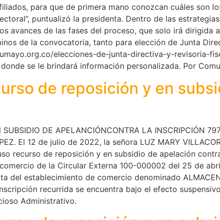
iliados, para que de primera mano conozcan cuáles son los 
ectoral”, puntualizó la presidenta. Dentro de las estrategia
s avances de las fases del proceso, que solo irá dirigida a
minos de la convocatoria, tanto para elección de Junta Dire
utumayo.org.co/elecciones-de-junta-directiva-y-revisoria-fi
n donde se le brindará información personalizada. Por Co
curso de reposición y en subs
 SUBSIDIO DE APELANCIÓNCONTRA LA INSCRIPCIÓN 797
El 12 de julio de 2022, la señora LUZ MARY VILLACORTE
so recurso de reposición y en subsidio de apelación contra 
 comercio de la Circular Externa 100-000002 del 25 de abr
aventa del establecimiento de comercio denominado ALMA
 inscripción recurrida se encuentra bajo el efecto suspensiv
ioso Administrativo.