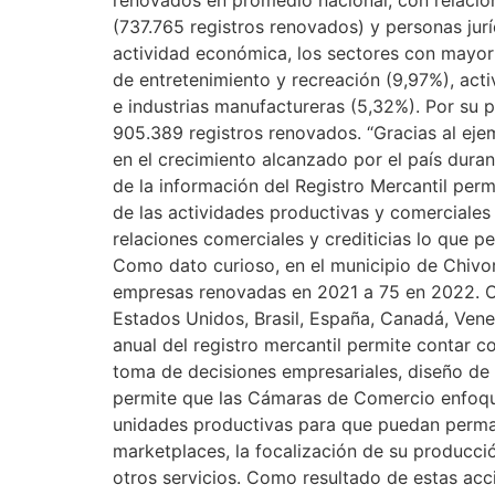
(737.765 registros renovados) y personas jur
actividad económica, los sectores con mayor 
de entretenimiento y recreación (9,97%), act
e industrias manufactureras (5,32%). Por su 
905.389 registros renovados. “Gracias al ej
en el crecimiento alcanzado por el país durant
de la información del Registro Mercantil per
de las actividades productivas y comerciales y
relaciones comerciales y crediticias lo que 
Como dato curioso, en el municipio de Chivor,
empresas renovadas en 2021 a 75 en 2022. Ot
Estados Unidos, Brasil, España, Canadá, Vene
anual del registro mercantil permite contar c
toma de decisiones empresariales, diseño de 
permite que las Cámaras de Comercio enfoque
unidades productivas para que puedan permane
marketplaces, la focalización de su producci
otros servicios. Como resultado de estas ac