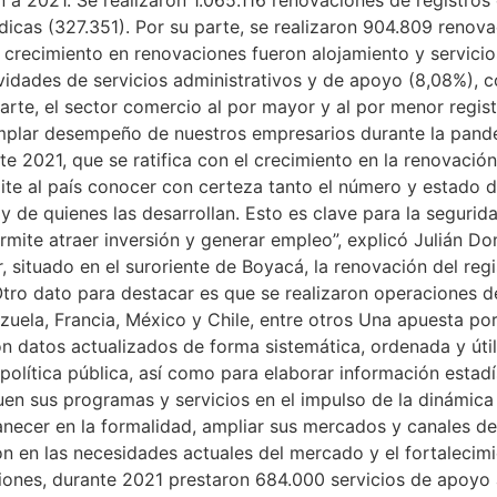
ídicas (327.351). Por su parte, se realizaron 904.809 reno
crecimiento en renovaciones fueron alojamiento y servicios
ividades de servicios administrativos y de apoyo (8,08%), 
parte, el sector comercio al por mayor y al por menor regi
emplar desempeño de nuestros empresarios durante la pande
e 2021, que se ratifica con el crecimiento en la renovación 
mite al país conocer con certeza tanto el número y estado
 de quienes las desarrollan. Esto es clave para la seguridad
permite atraer inversión y generar empleo”, explicó Julián 
 situado en el suroriente de Boyacá, la renovación del regi
ro dato para destacar es que se realizaron operaciones d
zuela, Francia, México y Chile, entre otros Una apuesta po
on datos actualizados de forma sistemática, ordenada y útil
política pública, así como para elaborar información estad
n sus programas y servicios en el impulso de la dinámica 
cer en la formalidad, ampliar sus mercados y canales de v
ón en las necesidades actuales del mercado y el fortalecim
ciones, durante 2021 prestaron 684.000 servicios de apoy