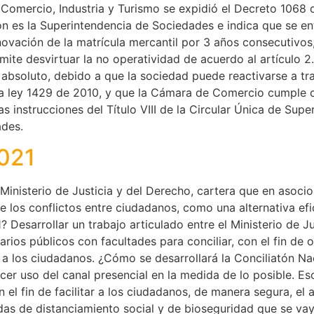
 Comercio, Industria y Turismo se expidió el Decreto 1068 
ón es la Superintendencia de Sociedades e indica que se e
ovación de la matrícula mercantil por 3 años consecutivos, 
ite desvirtuar la no operatividad de acuerdo al artículo 2
 absoluto, debido a que la sociedad puede reactivarse a t
 la ley 1429 de 2010, y que la Cámara de Comercio cumple c
 instrucciones del Título VIII de la Circular Única de Supe
ades.
2021
 Ministerio de Justicia y del Derecho, cartera que en asoci
 los conflictos entre ciudadanos, como una alternativa efici
? Desarrollar un trabajo articulado entre el Ministerio de J
arios públicos con facultades para conciliar, con el fin de
s a los ciudadanos. ¿Cómo se desarrollará la Conciliatón Nac
acer uso del canal presencial en la medida de lo posible. 
 el fin de facilitar a los ciudadanos, de manera segura, el 
idas de distanciamiento social y de bioseguridad que se v