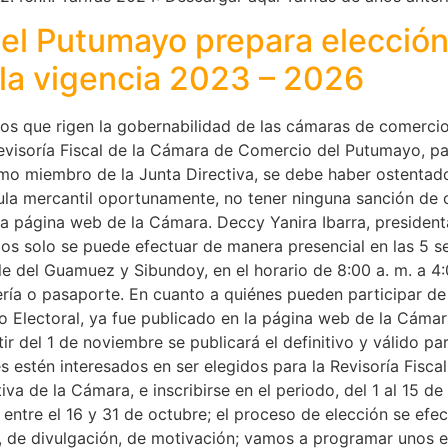
l Putumayo prepara elección 
a la vigencia 2023 – 2026
os que rigen la gobernabilidad de las cámaras de comercio 
 Revisoría Fiscal de la Cámara de Comercio del Putumayo, p
omo miembro de la Junta Directiva, se debe haber ostentado
la mercantil oportunamente, no tener ninguna sanción de car
la página web de la Cámara. Deccy Yanira Ibarra, presidenta
dos solo se puede efectuar de manera presencial en las 5 s
e del Guamuez y Sibundoy, en el horario de 8:00 a. m. a 4:
ería o pasaporte. En cuanto a quiénes pueden participar de 
nso Electoral, ya fue publicado en la página web de la Cám
ir del 1 de noviembre se publicará el definitivo y válido par
s estén interesados en ser elegidos para la Revisoría Fisca
va de la Cámara, e inscribirse en el periodo, del 1 al 15 de
 entre el 16 y 31 de octubre; el proceso de elección se efe
 de divulgación, de motivación; vamos a programar unos e