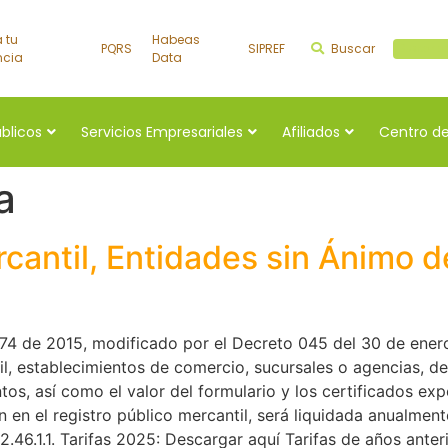
a tu
Habeas
PQRS
SIPREF
Buscar
Buscar a
ncia
Data
úblicos
Servicios Empresariales
Afiliados
Centro de
a
rcantil, Entidades sin Ánimo 
074 de 2015, modificado por el Decreto 045 del 30 de ener
til, establecimientos de comercio, sucursales o agencias, 
tos, así como el valor del formulario y los certificados e
 en el registro público mercantil, será liquidada anualmen
.2.46.1.1. Tarifas 2025: Descargar aquí Tarifas de años anter