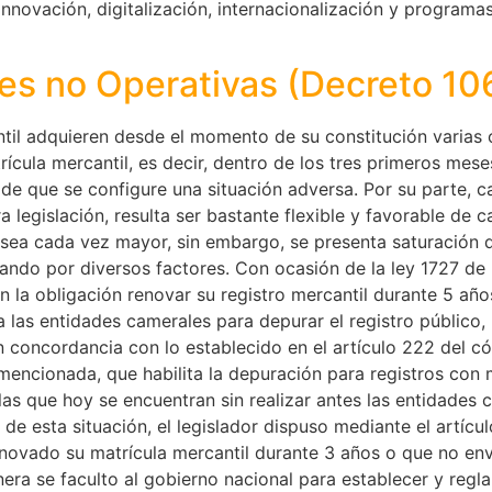
novación, digitalización, internacionalización y programas
des no Operativas (Decreto 1
ntil adquieren desde el momento de su constitución varias o
cula mercantil, es decir, dentro de los tres primeros mes
de que se configure una situación adversa. Por su parte, ca
legislación, resulta ser bastante flexible y favorable de ca
sea cada vez mayor, sin embargo, se presenta saturación d
ndo por diversos factores. Con ocasión de la ley 1727 de 
 la obligación renovar su registro mercantil durante 5 año
 las entidades camerales para depurar el registro público, 
en concordancia con lo establecido en el artículo 222 del 
ncionada, que habilita la depuración para registros con m
as que hoy se encuentran sin realizar antes las entidades 
 de esta situación, el legislador dispuso mediante el artíc
enovado su matrícula mercantil durante 3 años o que no env
ra se faculto al gobierno nacional para establecer y regl