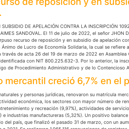
ecurso de reposición y en subs
.
SUBSIDIO DE APELACIÓN CONTRA LA INSCRIPCIÓN 1092 Y
ES SANDOVAL. El 11 de julio de 2022, el señor JHON DA
rpuso recurso de reposición y en subsidio de apelación con
Sin Ánimo de Lucro de Economía Solidaria, la cual se refier
o a través de acta 26 del 19 de marzo de 2022 en Asambl
ificada con NIT 800.225.632-3. Por lo anterior, la inscri
digo de Procedimiento Administrativo y de lo Contencioso A
 mercantil creció 6,7% en el 
naturales y personas jurídicas, renovaron su matrícula merc
ctividad económica, los sectores con mayor número de ren
ntretenimiento y recreación (9,97%), actividades de servici
 e industrias manufactureras (5,32%). Un positivo balance
o del país, que finalizó el pasado 31 de marzo, con un aum
a 2021. Se realizaron 1.065.116 renovaciones de registros 