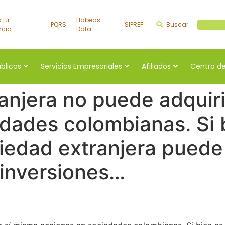
a tu
Habeas
PQRS
SIPREF
Buscar
Buscar a
ncia
Data
úblicos
Servicios Empresariales
Afiliados
Centro de
anjera no puede adquiri
dades colombianas. Si b
ciedad extranjera puede 
 inversiones…