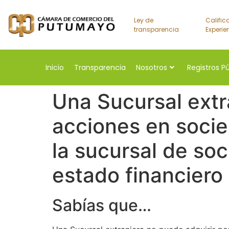
Ley de
Calific
transparencia
Experie
Inicio
Transparencia
Nosotros
Registros P
Una Sucursal extr
acciones en socie
la sucursal de so
estado financiero
Sabías que…