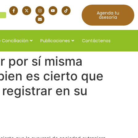
Agenda tu
quí
asesoría
 Conciliación
Publicaciones
Contáctenos
r por sí misma
ien es cierto que
registrar en su