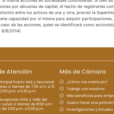
r sí misma acciones en sociedades colombianas. Si bien es 
iones por alícuotas de capital, el hecho de registrarlas co
inción entre los activos de una y otra, precisó la Superin
tiene capacidad por sí misma para adquirir participaciones
 caso de las acciones, quien se identificará como accionista
 8/8/2014).
de Atención
Más de Cámara
rincipal Puerto Asís y Seccional
¿Cómo me matriculo?
nes a Viernes de 7:30 a.m. a 12
Trabaje con nosotros
 2:00 p.m. a 5:30 p.m.
Más beneficios para empr
receptoras Orito y Valle del
Quiero hacer una petición
Lunes a Viernes de 8:00 a.m.
y de 2:00 p.m. a 5:00 p.m.
Investigaciones y Estudios