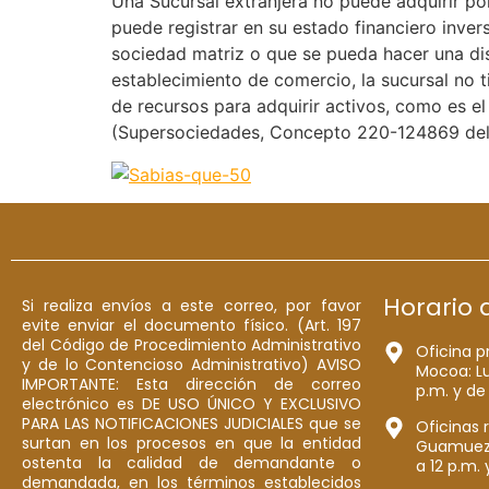
Una Sucursal extranjera no puede adquirir po
puede registrar en su estado financiero invers
sociedad matriz o que se pueda hacer una dist
establecimiento de comercio, la sucursal no 
de recursos para adquirir activos, como es el
(Supersociedades, Concepto 220-124869 del
Horario 
Si realiza envíos a este correo, por favor
evite enviar el documento físico. (Art. 197
del Código de Procedimiento Administrativo
Oficina p
y de lo Contencioso Administrativo) AVISO
Mocoa: Lu
IMPORTANTE: Esta dirección de correo
p.m. y de
electrónico es DE USO ÚNICO Y EXCLUSIVO
PARA LAS NOTIFICACIONES JUDICIALES que se
Oficinas 
surtan en los procesos en que la entidad
Guamuez: 
ostenta la calidad de demandante o
a 12 p.m. 
demandada, en los términos establecidos