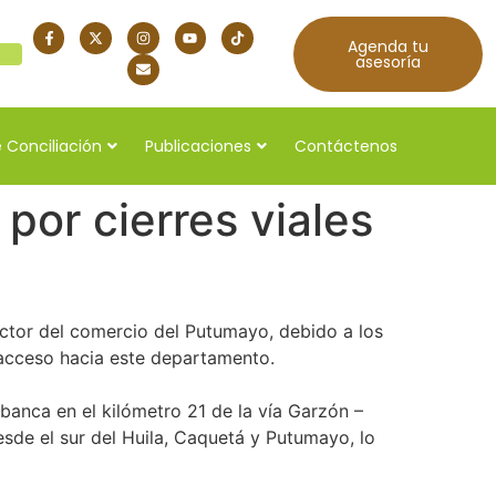
Agenda tu
quí
asesoría
 Conciliación
Publicaciones
Contáctenos
por cierres viales
ector del comercio del Putumayo, debido a los
e acceso hacia este departamento.
banca en el kilómetro 21 de la vía Garzón –
esde el sur del Huila, Caquetá y Putumayo, lo