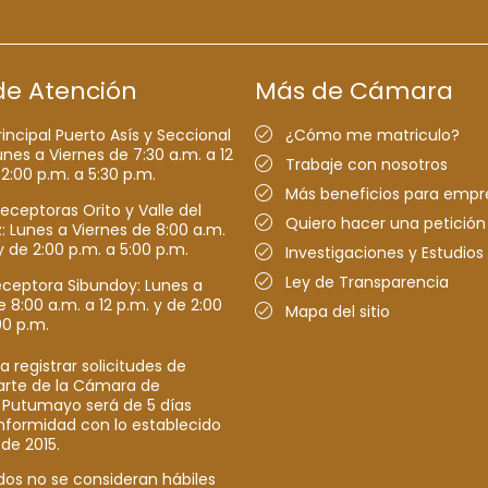
de Atención
Más de Cámara
rincipal Puerto Asís y Seccional
¿Cómo me matriculo?
nes a Viernes de 7:30 a.m. a 12
Trabaje con nosotros
 2:00 p.m. a 5:30 p.m.
Más beneficios para empr
receptoras Orito y Valle del
Quiero hacer una petición
Lunes a Viernes de 8:00 a.m.
y de 2:00 p.m. a 5:00 p.m.
Investigaciones y Estudios
Ley de Transparencia
eceptora Sibundoy: Lunes a
e 8:00 a.m. a 12 p.m. y de 2:00
Mapa del sitio
00 p.m.
a registrar solicitudes de
parte de la Cámara de
 Putumayo será de 5 días
nformidad con lo establecido
 de 2015.
dos no se consideran hábiles