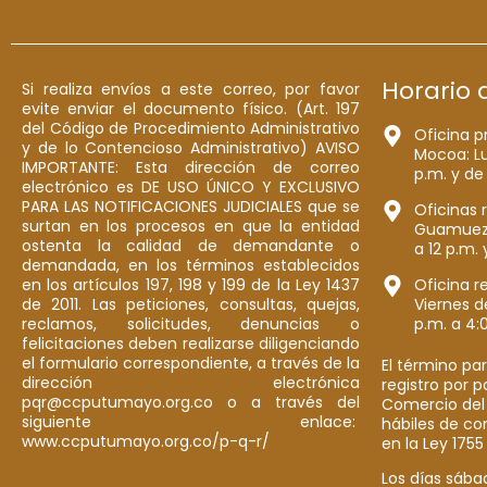
Horario 
Si realiza envíos a este correo, por favor
evite enviar el documento físico. (Art. 197
del Código de Procedimiento Administrativo
Oficina p
y de lo Contencioso Administrativo) AVISO
Mocoa: Lu
IMPORTANTE: Esta dirección de correo
p.m. y de
electrónico es DE USO ÚNICO Y EXCLUSIVO
PARA LAS NOTIFICACIONES JUDICIALES que se
Oficinas 
surtan en los procesos en que la entidad
Guamuez: 
ostenta la calidad de demandante o
a 12 p.m. 
demandada, en los términos establecidos
en los artículos 197, 198 y 199 de la Ley 1437
Oficina r
de 2011. Las peticiones, consultas, quejas,
Viernes d
reclamos, solicitudes, denuncias o
p.m. a 4:
felicitaciones deben realizarse diligenciando
el formulario correspondiente, a través de la
El término par
dirección electrónica
registro por 
pqr@ccputumayo.org.co o a través del
Comercio del
siguiente enlace:
hábiles de co
www.ccputumayo.org.co/p-q-r/
en la Ley 1755
Los días sába