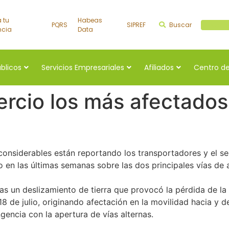
a tu
Habeas
PQRS
SIPREF
Buscar
Buscar a
ncia
Data
úblicos
Servicios Empresariales
Afiliados
Centro de
rcio los más afectados 
considerables están reportando los transportadores y el s
do en las últimas semanas sobre las dos principales vías d
s un deslizamiento de tierra que provocó la pérdida de la 
8 de julio, originando afectación en la movilidad hacia y d
gencia con la apertura de vías alternas.