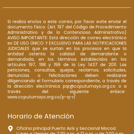
Si realiza envíos a este correo, por favor evite enviar el
documento físico. (Art. 197 del Código de Procedimiento
Administrativo y de lo Contencioso Administrativo)
AVISO IMPORTANTE: Esta dirección de correo electrónico
es DE USO ÚNICO Y EXCLUSIVO PARA LAS NOTIFICACIONES
JUDICIALES que se surtan en los procesos en que la
entidad ostenta la calidad de demandante o
demandada, en los términos establecidos en los
artículos 197, 198 y 199 de la Ley 1437 de 2011. Las
peticiones, consultas, quejas, reclamos, solicitudes,
denuncias o felicitaciones deben realizarse
diligenciando el formulario correspondiente, a través de
la dirección electrónica pqr@ccputumayo.org.co o a
través del siguiente enlace:
www.ccputumayo.org.co/p-q-r/
Horario de Atención
Oficina principal Puerto Asís y Seccional Mocoa:
Lunes a Viernes de 7:30 a.m. a 12 p.m. y de 2:00 p.m.