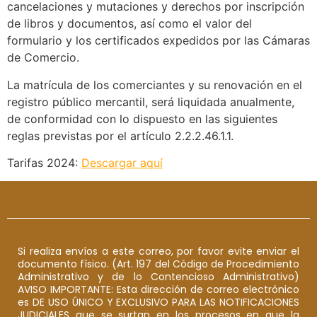
cancelaciones y mutaciones y derechos por inscripción
de libros y documentos, así como el valor del
formulario y los certificados expedidos por las Cámaras
de Comercio.
La matrícula de los comerciantes y su renovación en el
registro público mercantil, será liquidada anualmente,
de conformidad con lo dispuesto en las siguientes
reglas previstas por el artículo 2.2.2.46.1.1.
Tarifas 2024:
Descargar aquí
Si realiza envíos a este correo, por favor evite enviar el
documento físico. (Art. 197 del Código de Procedimiento
Administrativo y de lo Contencioso Administrativo)
AVISO IMPORTANTE: Esta dirección de correo electrónico
es DE USO ÚNICO Y EXCLUSIVO PARA LAS NOTIFICACIONES
JUDICIALES que se surtan en los procesos en que la