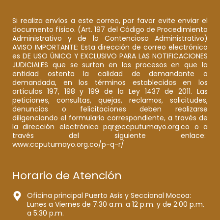
Si realiza envíos a este correo, por favor evite enviar el
documento físico. (Art. 197 del Código de Procedimiento
Administrativo y de lo Contencioso Administrativo)
AVISO IMPORTANTE: Esta dirección de correo electrónico
es DE USO ÚNICO Y EXCLUSIVO PARA LAS NOTIFICACIONES
JUDICIALES que se surtan en los procesos en que la
entidad ostenta la calidad de demandante o
demandada, en los términos establecidos en los
artículos 197, 198 y 199 de la Ley 1437 de 2011. Las
peticiones, consultas, quejas, reclamos, solicitudes,
denuncias o felicitaciones deben realizarse
diligenciando el formulario correspondiente, a través de
la dirección electrónica pqr@ccputumayo.org.co o a
través del siguiente enlace:
www.ccputumayo.org.co/p-q-r/
Horario de Atención
Oficina principal Puerto Asís y Seccional Mocoa:
Lunes a Viernes de 7:30 a.m. a 12 p.m. y de 2:00 p.m.
a 5:30 p.m.