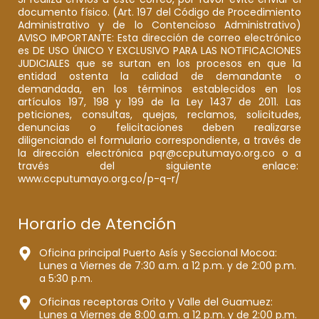
documento físico. (Art. 197 del Código de Procedimiento
Administrativo y de lo Contencioso Administrativo)
AVISO IMPORTANTE: Esta dirección de correo electrónico
es DE USO ÚNICO Y EXCLUSIVO PARA LAS NOTIFICACIONES
JUDICIALES que se surtan en los procesos en que la
entidad ostenta la calidad de demandante o
demandada, en los términos establecidos en los
artículos 197, 198 y 199 de la Ley 1437 de 2011. Las
peticiones, consultas, quejas, reclamos, solicitudes,
denuncias o felicitaciones deben realizarse
diligenciando el formulario correspondiente, a través de
la dirección electrónica pqr@ccputumayo.org.co o a
través del siguiente enlace:
www.ccputumayo.org.co/p-q-r/
Horario de Atención
Oficina principal Puerto Asís y Seccional Mocoa:
Lunes a Viernes de 7:30 a.m. a 12 p.m. y de 2:00 p.m.
a 5:30 p.m.
Oficinas receptoras Orito y Valle del Guamuez:
Lunes a Viernes de 8:00 a.m. a 12 p.m. y de 2:00 p.m.