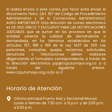
Si realiza envíos a este correo, por favor evite enviar el
documento físico. (Art. 197 del Código de Procedimiento
Administrativo y de lo Contencioso Administrativo)
AVISO IMPORTANTE: Esta dirección de correo electrónico
es DE USO ÚNICO Y EXCLUSIVO PARA LAS NOTIFICACIONES
JUDICIALES que se surtan en los procesos en que la
entidad ostenta la calidad de demandante o
demandada, en los términos establecidos en los
artículos 197, 198 y 199 de la Ley 1437 de 2011. Las
peticiones, consultas, quejas, reclamos, solicitudes,
denuncias o felicitaciones deben realizarse
diligenciando el formulario correspondiente, a través de
la dirección electrónica pqr@ccputumayo.org.co o a
través del siguiente enlace:
www.ccputumayo.org.co/p-q-r/
Horario de Atención
Oficina principal Puerto Asís y Seccional Mocoa:
Lunes a Viernes de 7:30 a.m. a 12 p.m. y de 2:00 p.m.
a 5:30 p.m.