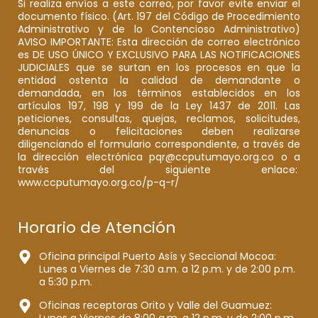
Si realiza envíos a este correo, por favor evite enviar el
documento físico. (Art. 197 del Código de Procedimiento
Administrativo y de lo Contencioso Administrativo)
AVISO IMPORTANTE: Esta dirección de correo electrónico
es DE USO ÚNICO Y EXCLUSIVO PARA LAS NOTIFICACIONES
JUDICIALES que se surtan en los procesos en que la
entidad ostenta la calidad de demandante o
demandada, en los términos establecidos en los
artículos 197, 198 y 199 de la Ley 1437 de 2011. Las
peticiones, consultas, quejas, reclamos, solicitudes,
denuncias o felicitaciones deben realizarse
diligenciando el formulario correspondiente, a través de
la dirección electrónica pqr@ccputumayo.org.co o a
través del siguiente enlace:
www.ccputumayo.org.co/p-q-r/
Horario de Atención
Oficina principal Puerto Asís y Seccional Mocoa:
Lunes a Viernes de 7:30 a.m. a 12 p.m. y de 2:00 p.m.
a 5:30 p.m.
Oficinas receptoras Orito y Valle del Guamuez: