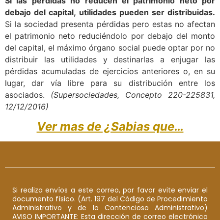
Si las pérdidas no reducen el patrimonio neto por
debajo del capital, utilidades pueden ser distribuidas.
Si la sociedad presenta pérdidas pero estas no afectan
el patrimonio neto reduciéndolo por debajo del monto
del capital, el máximo órgano social puede optar por no
distribuir las utilidades y destinarlas a enjugar las
pérdidas acumuladas de ejercicios anteriores o, en su
lugar, dar vía libre para su distribución entre los
asociados.
(Supersociedades, Concepto 220-225831,
12/12/2016)
Ver mas de ¿Sabias que…
Si realiza envíos a este correo, por favor evite enviar el
documento físico. (Art. 197 del Código de Procedimiento
Administrativo y de lo Contencioso Administrativo)
AVISO IMPORTANTE: Esta dirección de correo electrónico