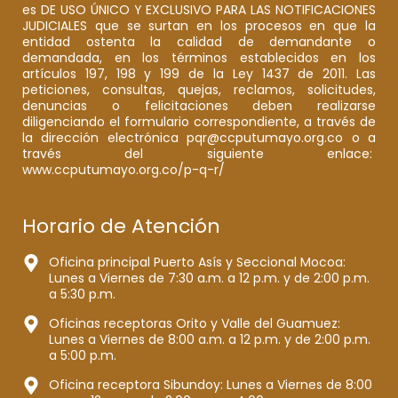
es DE USO ÚNICO Y EXCLUSIVO PARA LAS NOTIFICACIONES
JUDICIALES que se surtan en los procesos en que la
entidad ostenta la calidad de demandante o
demandada, en los términos establecidos en los
artículos 197, 198 y 199 de la Ley 1437 de 2011. Las
peticiones, consultas, quejas, reclamos, solicitudes,
denuncias o felicitaciones deben realizarse
diligenciando el formulario correspondiente, a través de
la dirección electrónica pqr@ccputumayo.org.co o a
través del siguiente enlace:
www.ccputumayo.org.co/p-q-r/
Horario de Atención
Oficina principal Puerto Asís y Seccional Mocoa:
Lunes a Viernes de 7:30 a.m. a 12 p.m. y de 2:00 p.m.
a 5:30 p.m.
Oficinas receptoras Orito y Valle del Guamuez:
Lunes a Viernes de 8:00 a.m. a 12 p.m. y de 2:00 p.m.
a 5:00 p.m.
Oficina receptora Sibundoy: Lunes a Viernes de 8:00