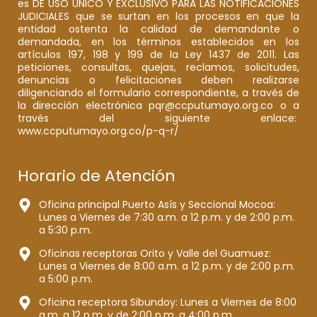
es DE USO ÚNICO Y EXCLUSIVO PARA LAS NOTIFICACIONES
JUDICIALES que se surtan en los procesos en que la
entidad ostenta la calidad de demandante o
demandada, en los términos establecidos en los
artículos 197, 198 y 199 de la Ley 1437 de 2011. Las
peticiones, consultas, quejas, reclamos, solicitudes,
denuncias o felicitaciones deben realizarse
diligenciando el formulario correspondiente, a través de
la dirección electrónica pqr@ccputumayo.org.co o a
través del siguiente enlace:
www.ccputumayo.org.co/p-q-r/
Horario de Atención
Oficina principal Puerto Asís y Seccional Mocoa:
Lunes a Viernes de 7:30 a.m. a 12 p.m. y de 2:00 p.m.
a 5:30 p.m.
Oficinas receptoras Orito y Valle del Guamuez:
Lunes a Viernes de 8:00 a.m. a 12 p.m. y de 2:00 p.m.
a 5:00 p.m.
Oficina receptora Sibundoy: Lunes a Viernes de 8:00
a.m. a 12 p.m. y de 2:00 p.m. a 4:00 p.m.