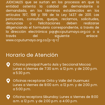
JUDICIALES que se surtan en los procesos en que la
entidad ostenta la calidad de demandante o
demandada, en los términos establecidos en los
artículos 197, 198 y 199 de la Ley 1437 de 2011. Las
peticiones, consultas, quejas, reclamos, solicitudes,
denuncias o felicitaciones deben realizarse
diligenciando el formulario correspondiente, a través de
la dirección electrónica pqr@ccputumayo.org.co o a
través del siguiente enlace:
www.ccputumayo.org.co/p-q-r/
Horario de Atención
Oficina principal Puerto Asís y Seccional Mocoa:
Lunes a Viernes de 7:30 a.m. a 12 p.m. y de 2:00 p.m.
a 5:30 p.m.
Oficinas receptoras Orito y Valle del Guamuez:
Lunes a Viernes de 8:00 a.m. a 12 p.m. y de 2:00 p.m.
a 5:00 p.m.
Oficina receptora Sibundoy: Lunes a Viernes de 8:00
a.m. a 12 p.m. y de 2:00 p.m. a 4:00 p.m.