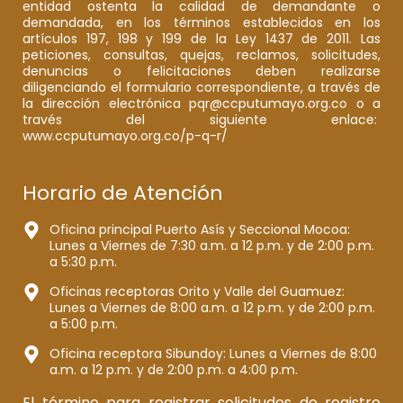
entidad ostenta la calidad de demandante o
demandada, en los términos establecidos en los
artículos 197, 198 y 199 de la Ley 1437 de 2011. Las
peticiones, consultas, quejas, reclamos, solicitudes,
denuncias o felicitaciones deben realizarse
diligenciando el formulario correspondiente, a través de
la dirección electrónica pqr@ccputumayo.org.co o a
través del siguiente enlace:
www.ccputumayo.org.co/p-q-r/
Horario de Atención
Oficina principal Puerto Asís y Seccional Mocoa:
Lunes a Viernes de 7:30 a.m. a 12 p.m. y de 2:00 p.m.
a 5:30 p.m.
Oficinas receptoras Orito y Valle del Guamuez:
Lunes a Viernes de 8:00 a.m. a 12 p.m. y de 2:00 p.m.
a 5:00 p.m.
Oficina receptora Sibundoy: Lunes a Viernes de 8:00
a.m. a 12 p.m. y de 2:00 p.m. a 4:00 p.m.
El término para registrar solicitudes de registro