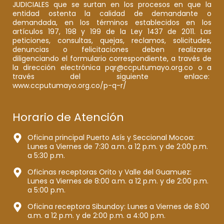
JUDICIALES que se surtan en los procesos en que la
entidad ostenta la calidad de demandante o
demandada, en los términos establecidos en los
artículos 197, 198 y 199 de la Ley 1437 de 2011. Las
peticiones, consultas, quejas, reclamos, solicitudes,
denuncias o felicitaciones deben realizarse
diligenciando el formulario correspondiente, a través de
la dirección electrónica pqr@ccputumayo.org.co o a
través del siguiente enlace:
www.ccputumayo.org.co/p-q-r/
Horario de Atención
Oficina principal Puerto Asís y Seccional Mocoa:
Lunes a Viernes de 7:30 a.m. a 12 p.m. y de 2:00 p.m.
a 5:30 p.m.
Oficinas receptoras Orito y Valle del Guamuez:
Lunes a Viernes de 8:00 a.m. a 12 p.m. y de 2:00 p.m.
a 5:00 p.m.
Oficina receptora Sibundoy: Lunes a Viernes de 8:00
a.m. a 12 p.m. y de 2:00 p.m. a 4:00 p.m.