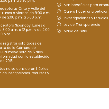
 2:00 p.m. a 5:30 p.m.
Más beneficios para empr
receptoras Orito y Valle del
Quiero hacer una petición
Lunes a Viernes de 8:00 a.m.
y de 2:00 p.m. a 5:00 p.m.
Investigaciones y Estudios
Ley de Transparencia
eceptora Sibundoy: Lunes a
e 8:00 a.m. a 12 p.m. y de 2:00
Mapa del sitio
00 p.m.
a registrar solicitudes de
parte de la Cámara de
 Putumayo será de 5 días
nformidad con lo establecido
 de 2015.
dos no se consideran hábiles
o de inscripciones, recursos y