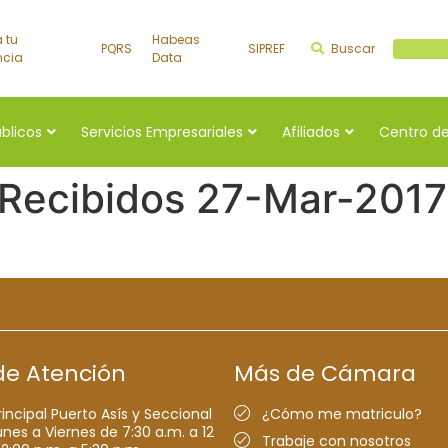
a tu
Habeas
PQRS
SIPREF
Buscar
Buscar a
ncia
Data
úblicos
Servicios Empresariales
Afiliados
Centro de
 Recibidos 27-Mar-2017
de Atención
Más de Cámara
rincipal Puerto Asís y Seccional
¿Cómo me matriculo?
nes a Viernes de 7:30 a.m. a 12
Trabaje con nosotros