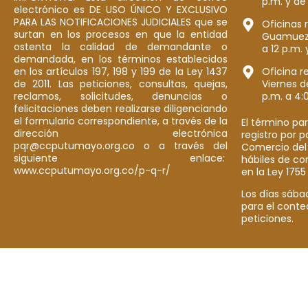
p.m. y de
electrónico es DE USO ÚNICO Y EXCLUSIVO
PARA LAS NOTIFICACIONES JUDICIALES que se
Oficinas 
surtan en los procesos en que la entidad
Guamuez: 
ostenta la calidad de demandante o
a 12 p.m. 
demandada, en los términos establecidos
en los artículos 197, 198 y 199 de la Ley 1437
Oficina r
de 2011. Las peticiones, consultas, quejas,
Viernes d
reclamos, solicitudes, denuncias o
p.m. a 4:
felicitaciones deben realizarse diligenciando
el formulario correspondiente, a través de la
El término par
dirección electrónica
registro por 
pqr@ccputumayo.org.co o a través del
Comercio del
siguiente enlace:
hábiles de co
www.ccputumayo.org.co/p-q-r/
en la Ley 1755
Los días sába
para el conte
peticiones.