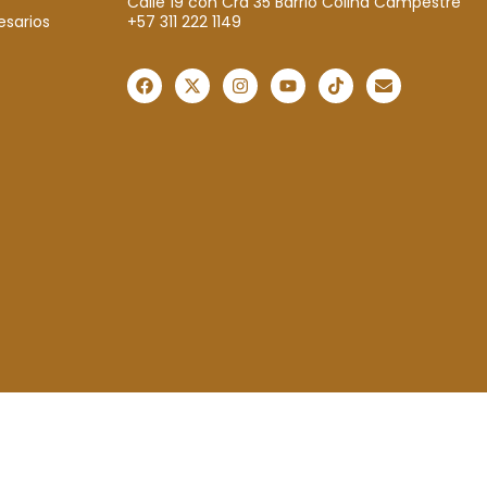
Calle 19 con Cra 35 Barrio Colina Campestre
+57 311 222 1149
esarios