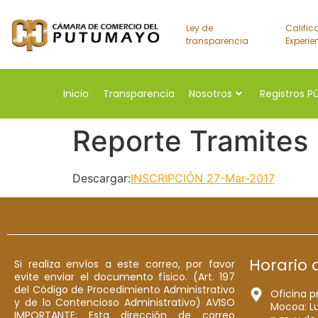
Ley de
Calific
transparencia
Experie
Inicio
Transparencia
Nosotros
Registros P
Reporte Tramites
Descargar:
INSCRIPCIÓN 27-Mar-2017
Horario 
Si realiza envíos a este correo, por favor
evite enviar el documento físico. (Art. 197
del Código de Procedimiento Administrativo
Oficina p
y de lo Contencioso Administrativo) AVISO
Mocoa: Lu
IMPORTANTE: Esta dirección de correo