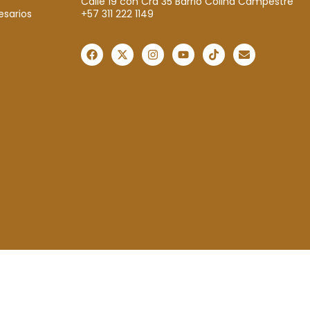
Calle 19 con Cra 35 Barrio Colina Campestre
+57 311 222 1149
esarios