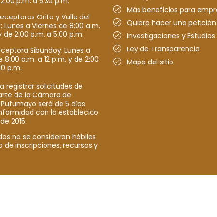
 2:00 p.m. a 5:30 p.m.
Más beneficios para empr
receptoras Orito y Valle del
Quiero hacer una petición
Lunes a Viernes de 8:00 a.m.
y de 2:00 p.m. a 5:00 p.m.
Investigaciones y Estudios
Ley de Transparencia
eceptora Sibundoy: Lunes a
e 8:00 a.m. a 12 p.m. y de 2:00
Mapa del sitio
00 p.m.
a registrar solicitudes de
parte de la Cámara de
 Putumayo será de 5 días
nformidad con lo establecido
 de 2015.
dos no se consideran hábiles
o de inscripciones, recursos y