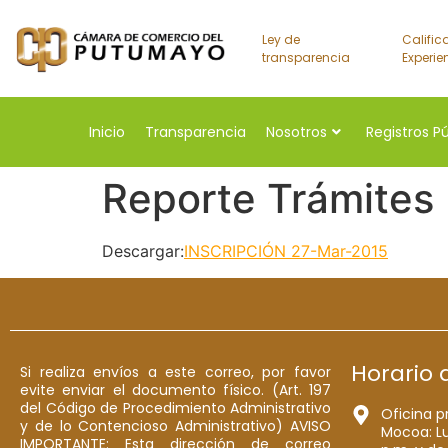
Ley de
Calific
transparencia
Experie
Inicio
Transparencia
Nosotros
Registros P
Reporte Trámites
Descargar:
INSCRIPCIÓN 27-Mar-2015
Horario 
Si realiza envíos a este correo, por favor
evite enviar el documento físico. (Art. 197
del Código de Procedimiento Administrativo
Oficina p
y de lo Contencioso Administrativo) AVISO
Mocoa: Lu
IMPORTANTE: Esta dirección de correo