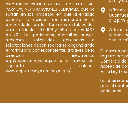
p.m. y de
electrónico es DE USO ÚNICO Y EXCLUSIVO
PARA LAS NOTIFICACIONES JUDICIALES que se
Oficinas 
surtan en los procesos en que la entidad
Guamuez: 
ostenta la calidad de demandante o
a 12 p.m. 
demandada, en los términos establecidos
en los artículos 197, 198 y 199 de la Ley 1437
Oficina r
de 2011. Las peticiones, consultas, quejas,
Viernes d
reclamos, solicitudes, denuncias o
p.m. a 4:
felicitaciones deben realizarse diligenciando
el formulario correspondiente, a través de la
El término par
dirección electrónica
registro por 
pqr@ccputumayo.org.co o a través del
Comercio del
siguiente enlace:
hábiles de co
www.ccputumayo.org.co/p-q-r/
en la Ley 1755
Los días sába
para el conte
peticiones.