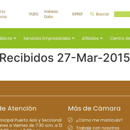
a tu
Habeas
PQRS
SIPREF
Buscar
Buscar a
ncia
Data
úblicos
Servicios Empresariales
Afiliados
Centro de
 Recibidos 27-Mar-201
de Atención
Más de Cámara
rincipal Puerto Asís y Seccional
¿Cómo me matriculo?
nes a Viernes de 7:30 a.m. a 12
Trabaje con nosotros