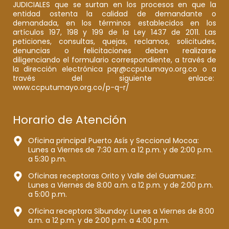
JUDICIALES que se surtan en los procesos en que la
entidad ostenta la calidad de demandante o
demandada, en los términos establecidos en los
artículos 197, 198 y 199 de la Ley 1437 de 2011. Las
peticiones, consultas, quejas, reclamos, solicitudes,
denuncias o felicitaciones deben realizarse
diligenciando el formulario correspondiente, a través de
la dirección electrónica pqr@ccputumayo.org.co o a
través del siguiente enlace:
www.ccputumayo.org.co/p-q-r/
Horario de Atención
Oficina principal Puerto Asís y Seccional Mocoa:
Lunes a Viernes de 7:30 a.m. a 12 p.m. y de 2:00 p.m.
a 5:30 p.m.
Oficinas receptoras Orito y Valle del Guamuez:
Lunes a Viernes de 8:00 a.m. a 12 p.m. y de 2:00 p.m.
a 5:00 p.m.
Oficina receptora Sibundoy: Lunes a Viernes de 8:00
a.m. a 12 p.m. y de 2:00 p.m. a 4:00 p.m.