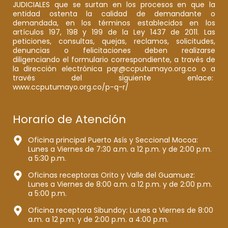
JUDICIALES que se surtan en los procesos en que la
entidad ostenta la calidad de demandante o
demandada, en los términos establecidos en los
artículos 197, 198 y 199 de la Ley 1437 de 2011. Las
peticiones, consultas, quejas, reclamos, solicitudes,
denuncias o felicitaciones deben realizarse
diligenciando el formulario correspondiente, a través de
la dirección electrónica pqr@ccputumayo.org.co o a
través del siguiente enlace:
www.ccputumayo.org.co/p-q-r/
Horario de Atención
Oficina principal Puerto Asís y Seccional Mocoa:
Lunes a Viernes de 7:30 a.m. a 12 p.m. y de 2:00 p.m.
a 5:30 p.m.
Oficinas receptoras Orito y Valle del Guamuez:
Lunes a Viernes de 8:00 a.m. a 12 p.m. y de 2:00 p.m.
a 5:00 p.m.
Oficina receptora Sibundoy: Lunes a Viernes de 8:00
a.m. a 12 p.m. y de 2:00 p.m. a 4:00 p.m.