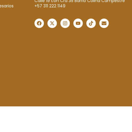
Calle 19 con Cra 35 Barrio Colina Campestre
+57 311 222 1149
esarios