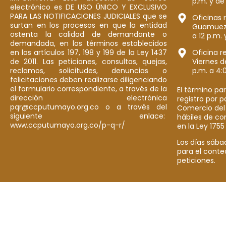
p.m. y de
electrónico es DE USO ÚNICO Y EXCLUSIVO
PARA LAS NOTIFICACIONES JUDICIALES que se
Oficinas 
surtan en los procesos en que la entidad
Guamuez: 
ostenta la calidad de demandante o
a 12 p.m. 
demandada, en los términos establecidos
en los artículos 197, 198 y 199 de la Ley 1437
Oficina r
de 2011. Las peticiones, consultas, quejas,
Viernes d
reclamos, solicitudes, denuncias o
p.m. a 4:
felicitaciones deben realizarse diligenciando
el formulario correspondiente, a través de la
El término par
dirección electrónica
registro por 
pqr@ccputumayo.org.co o a través del
Comercio del
siguiente enlace:
hábiles de co
www.ccputumayo.org.co/p-q-r/
en la Ley 1755
Los días sába
para el conte
peticiones.