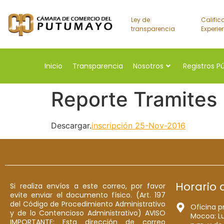
Ley de
Calific
transparencia
Experie
Inicio
Transparencia
Nosotros
Registros P
Reporte Tramites
Descargar.
inscripción 25-Nov-2016
Horario 
Si realiza envíos a este correo, por favor
evite enviar el documento físico. (Art. 197
del Código de Procedimiento Administrativo
Oficina p
y de lo Contencioso Administrativo) AVISO
Mocoa: Lu
IMPORTANTE: Esta dirección de correo