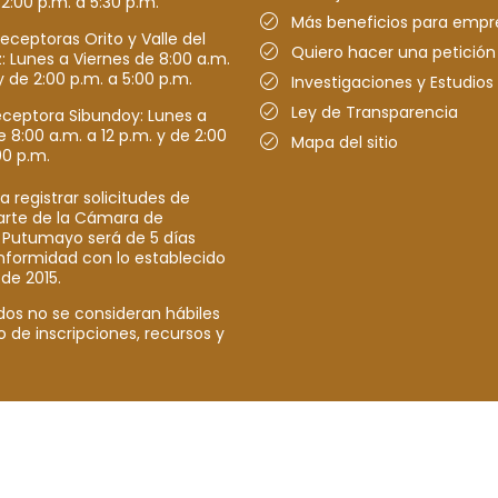
 2:00 p.m. a 5:30 p.m.
Más beneficios para empr
receptoras Orito y Valle del
Quiero hacer una petición
Lunes a Viernes de 8:00 a.m.
y de 2:00 p.m. a 5:00 p.m.
Investigaciones y Estudios
Ley de Transparencia
eceptora Sibundoy: Lunes a
e 8:00 a.m. a 12 p.m. y de 2:00
Mapa del sitio
00 p.m.
a registrar solicitudes de
parte de la Cámara de
 Putumayo será de 5 días
nformidad con lo establecido
 de 2015.
dos no se consideran hábiles
o de inscripciones, recursos y