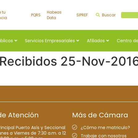
a tu
Habeas
PQRS
SIPREF
Buscar
Buscar a
ncia
Data
úblicos
Servicios Empresariales
Afiliados
Centro de
 Recibidos 25-Nov-201
de Atención
Más de Cámara
rincipal Puerto Asís y Seccional
¿Cómo me matriculo?
nes a Viernes de 7:30 a.m. a 12
Trabaje con nosotros