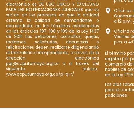
p.m. y de
electrónico es DE USO ÚNICO Y EXCLUSIVO
PARA LAS NOTIFICACIONES JUDICIALES que se
Oficinas 
surtan en los procesos en que la entidad
Guamuez: 
ostenta la calidad de demandante o
a 12 p.m. 
demandada, en los términos establecidos
en los artículos 197, 198 y 199 de la Ley 1437
Oficina r
de 2011. Las peticiones, consultas, quejas,
Viernes d
reclamos, solicitudes, denuncias o
p.m. a 4:
felicitaciones deben realizarse diligenciando
el formulario correspondiente, a través de la
El término par
dirección electrónica
registro por 
pqr@ccputumayo.org.co o a través del
Comercio del
siguiente enlace:
hábiles de co
www.ccputumayo.org.co/p-q-r/
en la Ley 1755
Los días sába
para el conte
peticiones.