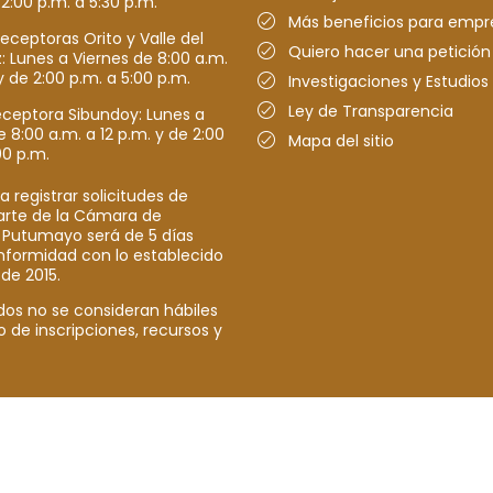
 2:00 p.m. a 5:30 p.m.
Más beneficios para empr
receptoras Orito y Valle del
Quiero hacer una petición
Lunes a Viernes de 8:00 a.m.
y de 2:00 p.m. a 5:00 p.m.
Investigaciones y Estudios
Ley de Transparencia
eceptora Sibundoy: Lunes a
e 8:00 a.m. a 12 p.m. y de 2:00
Mapa del sitio
00 p.m.
a registrar solicitudes de
parte de la Cámara de
 Putumayo será de 5 días
nformidad con lo establecido
 de 2015.
dos no se consideran hábiles
o de inscripciones, recursos y