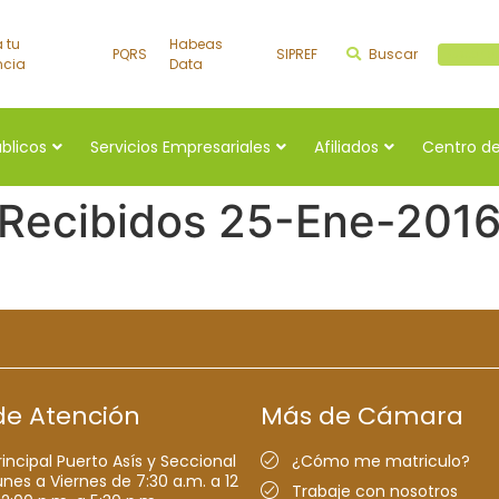
a tu
Habeas
PQRS
SIPREF
Buscar
Buscar a
ncia
Data
úblicos
Servicios Empresariales
Afiliados
Centro de
 Recibidos 25-Ene-201
de Atención
Más de Cámara
rincipal Puerto Asís y Seccional
¿Cómo me matriculo?
nes a Viernes de 7:30 a.m. a 12
Trabaje con nosotros