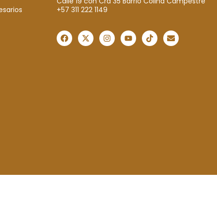
Calle 19 con Cra 35 Barrio Colina Campestre
+57 311 222 1149
esarios