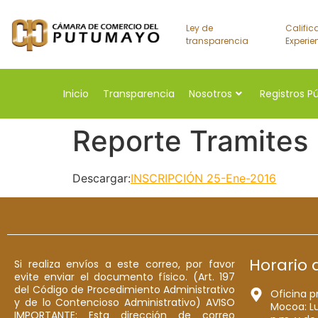
Ley de
Calific
transparencia
Experie
Inicio
Transparencia
Nosotros
Registros P
Reporte Tramites
Descargar:
INSCRIPCIÓN 25-Ene-2016
Horario 
Si realiza envíos a este correo, por favor
evite enviar el documento físico. (Art. 197
del Código de Procedimiento Administrativo
Oficina p
y de lo Contencioso Administrativo) AVISO
Mocoa: Lu
IMPORTANTE: Esta dirección de correo