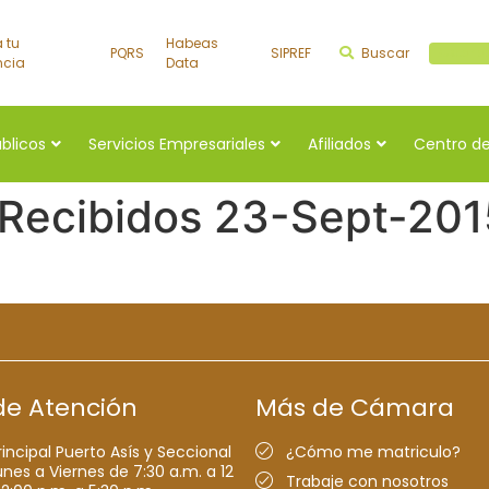
a tu
Habeas
PQRS
SIPREF
Buscar
Buscar a
ncia
Data
úblicos
Servicios Empresariales
Afiliados
Centro de
 Recibidos 23-Sept-201
de Atención
Más de Cámara
rincipal Puerto Asís y Seccional
¿Cómo me matriculo?
nes a Viernes de 7:30 a.m. a 12
Trabaje con nosotros