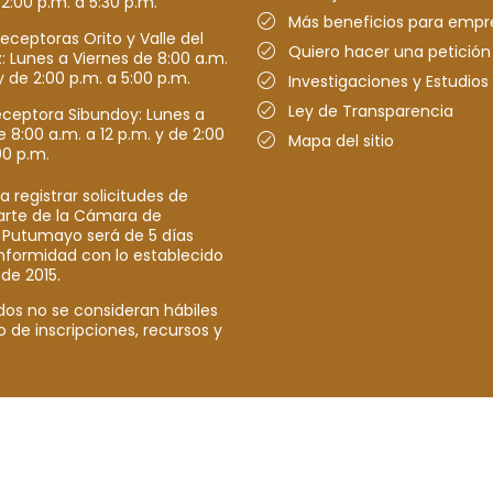
 2:00 p.m. a 5:30 p.m.
Más beneficios para empr
receptoras Orito y Valle del
Quiero hacer una petición
Lunes a Viernes de 8:00 a.m.
y de 2:00 p.m. a 5:00 p.m.
Investigaciones y Estudios
Ley de Transparencia
eceptora Sibundoy: Lunes a
e 8:00 a.m. a 12 p.m. y de 2:00
Mapa del sitio
00 p.m.
a registrar solicitudes de
parte de la Cámara de
 Putumayo será de 5 días
nformidad con lo establecido
 de 2015.
dos no se consideran hábiles
o de inscripciones, recursos y