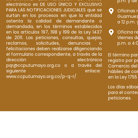
p.m. y de
electrónico es DE USO ÚNICO Y EXCLUSIVO
PARA LAS NOTIFICACIONES JUDICIALES que se
Oficinas 
surtan en los procesos en que la entidad
Guamuez: 
ostenta la calidad de demandante o
a 12 p.m. 
demandada, en los términos establecidos
en los artículos 197, 198 y 199 de la Ley 1437
Oficina r
de 2011. Las peticiones, consultas, quejas,
Viernes d
reclamos, solicitudes, denuncias o
p.m. a 4:
felicitaciones deben realizarse diligenciando
el formulario correspondiente, a través de la
El término par
dirección electrónica
registro por 
pqr@ccputumayo.org.co o a través del
Comercio del
siguiente enlace:
hábiles de co
www.ccputumayo.org.co/p-q-r/
en la Ley 1755
Los días sába
para el conte
peticiones.