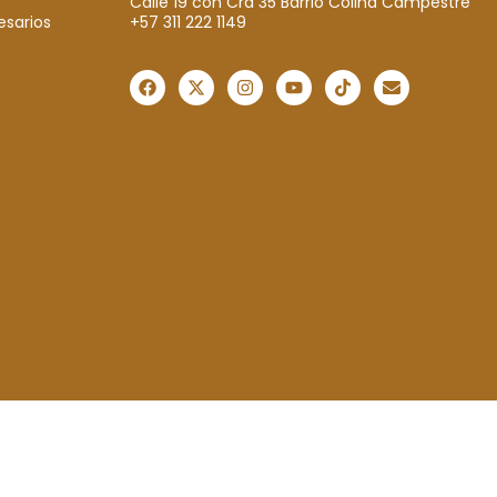
Calle 19 con Cra 35 Barrio Colina Campestre
+57 311 222 1149
esarios