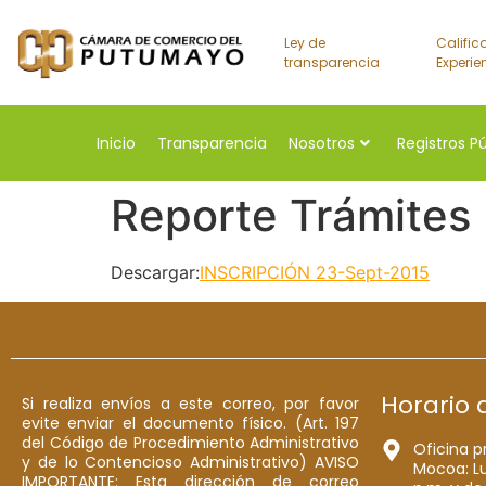
Ley de
Calific
transparencia
Experie
Inicio
Transparencia
Nosotros
Registros P
Reporte Trámites
Descargar:
INSCRIPCIÓN 23-Sept-2015
Horario 
Si realiza envíos a este correo, por favor
evite enviar el documento físico. (Art. 197
del Código de Procedimiento Administrativo
Oficina p
y de lo Contencioso Administrativo) AVISO
Mocoa: Lu
IMPORTANTE: Esta dirección de correo