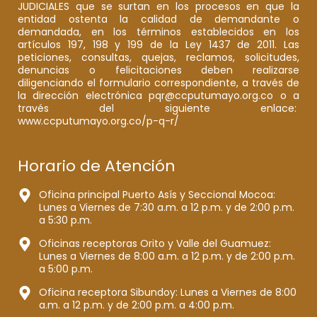
JUDICIALES que se surtan en los procesos en que la
entidad ostenta la calidad de demandante o
demandada, en los términos establecidos en los
artículos 197, 198 y 199 de la Ley 1437 de 2011. Las
peticiones, consultas, quejas, reclamos, solicitudes,
denuncias o felicitaciones deben realizarse
diligenciando el formulario correspondiente, a través de
la dirección electrónica pqr@ccputumayo.org.co o a
través del siguiente enlace:
www.ccputumayo.org.co/p-q-r/
Horario de Atención
Oficina principal Puerto Asís y Seccional Mocoa:
Lunes a Viernes de 7:30 a.m. a 12 p.m. y de 2:00 p.m.
a 5:30 p.m.
Oficinas receptoras Orito y Valle del Guamuez:
Lunes a Viernes de 8:00 a.m. a 12 p.m. y de 2:00 p.m.
a 5:00 p.m.
Oficina receptora Sibundoy: Lunes a Viernes de 8:00
a.m. a 12 p.m. y de 2:00 p.m. a 4:00 p.m.