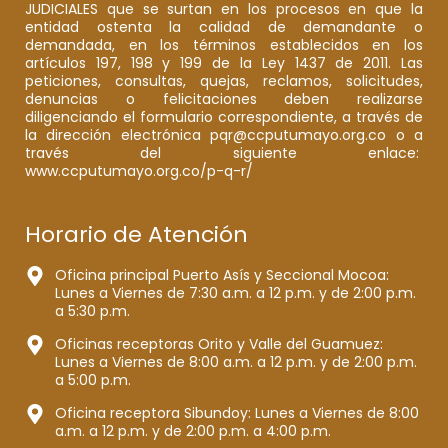
JUDICIALES que se surtan en los procesos en que la
entidad ostenta la calidad de demandante o
demandada, en los términos establecidos en los
artículos 197, 198 y 199 de la Ley 1437 de 2011. Las
peticiones, consultas, quejas, reclamos, solicitudes,
denuncias o felicitaciones deben realizarse
diligenciando el formulario correspondiente, a través de
la dirección electrónica pqr@ccputumayo.org.co o a
través del siguiente enlace:
www.ccputumayo.org.co/p-q-r/
Horario de Atención
Oficina principal Puerto Asís y Seccional Mocoa:
Lunes a Viernes de 7:30 a.m. a 12 p.m. y de 2:00 p.m.
a 5:30 p.m.
Oficinas receptoras Orito y Valle del Guamuez:
Lunes a Viernes de 8:00 a.m. a 12 p.m. y de 2:00 p.m.
a 5:00 p.m.
Oficina receptora Sibundoy: Lunes a Viernes de 8:00
a.m. a 12 p.m. y de 2:00 p.m. a 4:00 p.m.