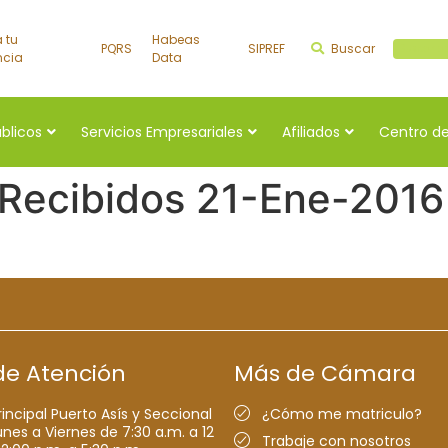
a tu
Habeas
PQRS
SIPREF
Buscar
Buscar a
ncia
Data
úblicos
Servicios Empresariales
Afiliados
Centro de
 Recibidos 21-Ene-2016
de Atención
Más de Cámara
rincipal Puerto Asís y Seccional
¿Cómo me matriculo?
nes a Viernes de 7:30 a.m. a 12
Trabaje con nosotros