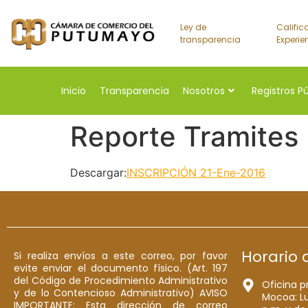
Ley de
Calific
transparencia
Experie
Inicio
Transparencia
Nosotros
Registros P
Reporte Tramites
Descargar:
INSCRIPCIÓN 21-Ene-2016
Horario 
Si realiza envíos a este correo, por favor
evite enviar el documento físico. (Art. 197
del Código de Procedimiento Administrativo
Oficina p
y de lo Contencioso Administrativo) AVISO
Mocoa: Lu
IMPORTANTE: Esta dirección de correo