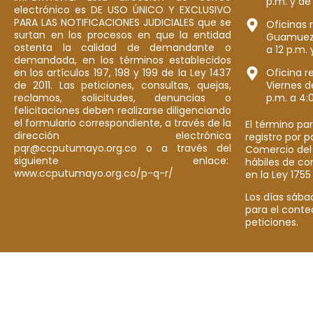
p.m. y de
electrónico es DE USO ÚNICO Y EXCLUSIVO
PARA LAS NOTIFICACIONES JUDICIALES que se
Oficinas 
surtan en los procesos en que la entidad
Guamuez: 
ostenta la calidad de demandante o
a 12 p.m. 
demandada, en los términos establecidos
en los artículos 197, 198 y 199 de la Ley 1437
Oficina r
de 2011. Las peticiones, consultas, quejas,
Viernes d
reclamos, solicitudes, denuncias o
p.m. a 4:
felicitaciones deben realizarse diligenciando
el formulario correspondiente, a través de la
El término par
dirección electrónica
registro por 
pqr@ccputumayo.org.co o a través del
Comercio del
siguiente enlace:
hábiles de co
www.ccputumayo.org.co/p-q-r/
en la Ley 1755
Los días sába
para el conte
peticiones.