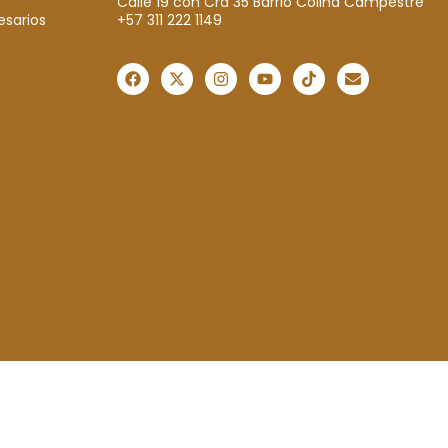
Calle 19 con Cra 35 Barrio Colina Campestre
+57 311 222 1149
esarios