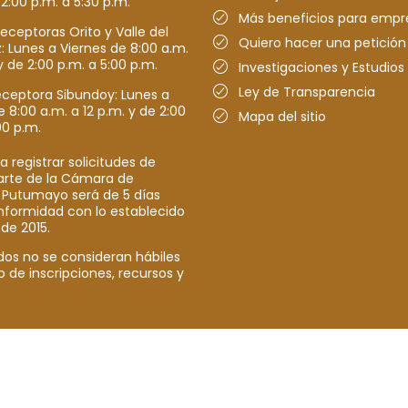
 2:00 p.m. a 5:30 p.m.
Más beneficios para empr
receptoras Orito y Valle del
Quiero hacer una petición
Lunes a Viernes de 8:00 a.m.
y de 2:00 p.m. a 5:00 p.m.
Investigaciones y Estudios
Ley de Transparencia
eceptora Sibundoy: Lunes a
e 8:00 a.m. a 12 p.m. y de 2:00
Mapa del sitio
00 p.m.
a registrar solicitudes de
parte de la Cámara de
 Putumayo será de 5 días
nformidad con lo establecido
 de 2015.
dos no se consideran hábiles
o de inscripciones, recursos y