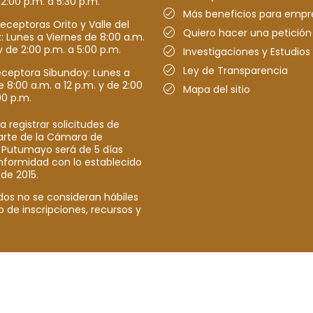
 2:00 p.m. a 5:30 p.m.
Más beneficios para empr
receptoras Orito y Valle del
Quiero hacer una petición
Lunes a Viernes de 8:00 a.m.
y de 2:00 p.m. a 5:00 p.m.
Investigaciones y Estudios
Ley de Transparencia
eceptora Sibundoy: Lunes a
e 8:00 a.m. a 12 p.m. y de 2:00
Mapa del sitio
00 p.m.
a registrar solicitudes de
parte de la Cámara de
 Putumayo será de 5 días
nformidad con lo establecido
 de 2015.
dos no se consideran hábiles
o de inscripciones, recursos y