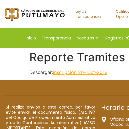
Ley de
Calific
transparencia
Experie
Inicio
Transparencia
Nosotros
Registros P
Reporte Tramites
Descargar:
inscripción 20- Oct-2016
Horario 
Si realiza envíos a este correo, por favor
evite enviar el documento físico. (Art. 197
del Código de Procedimiento Administrativo
Oficina p
y de lo Contencioso Administrativo) AVISO
Mocoa: Lu
IMPORTANTE: Esta dirección de correo