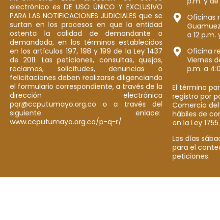
p.m. y de
electrónico es DE USO ÚNICO Y EXCLUSIVO
PARA LAS NOTIFICACIONES JUDICIALES que se
Oficinas 
surtan en los procesos en que la entidad
Guamuez: 
ostenta la calidad de demandante o
a 12 p.m. 
demandada, en los términos establecidos
en los artículos 197, 198 y 199 de la Ley 1437
Oficina r
de 2011. Las peticiones, consultas, quejas,
Viernes d
reclamos, solicitudes, denuncias o
p.m. a 4:
felicitaciones deben realizarse diligenciando
el formulario correspondiente, a través de la
El término par
dirección electrónica
registro por 
pqr@ccputumayo.org.co o a través del
Comercio del
siguiente enlace:
hábiles de co
www.ccputumayo.org.co/p-q-r/
en la Ley 1755
Los días sába
para el conte
peticiones.