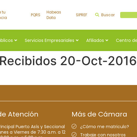
a tu
Habeas
PQRS
SIPREF
Buscar
Buscar a
ncia
Data
úblicos
Servicios Empresariales
Afiliados
Centro de
 Recibidos 20-Oct-2016
de Atención
Más de Cámara
rincipal Puerto Asís y Seccional
¿Cómo me matriculo?
nes a Viernes de 7:30 a.m. a 12
Trabaje con nosotros