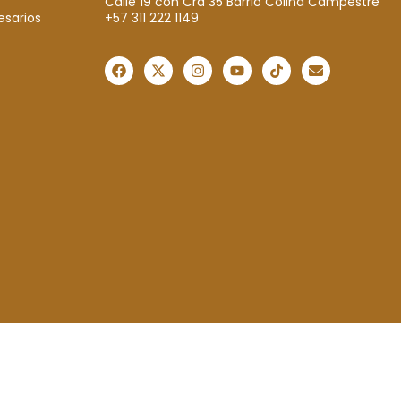
Calle 19 con Cra 35 Barrio Colina Campestre
+57 311 222 1149
esarios