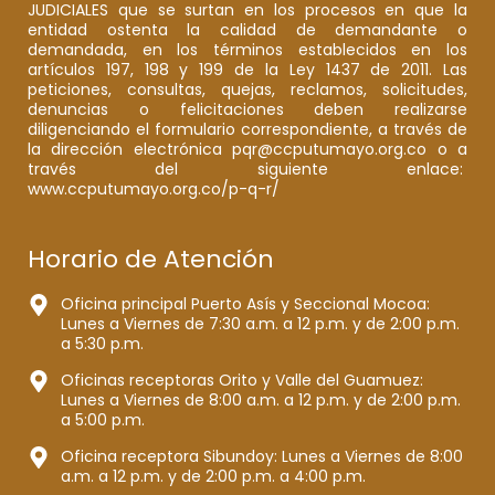
JUDICIALES que se surtan en los procesos en que la
entidad ostenta la calidad de demandante o
demandada, en los términos establecidos en los
artículos 197, 198 y 199 de la Ley 1437 de 2011. Las
peticiones, consultas, quejas, reclamos, solicitudes,
denuncias o felicitaciones deben realizarse
diligenciando el formulario correspondiente, a través de
la dirección electrónica pqr@ccputumayo.org.co o a
través del siguiente enlace:
www.ccputumayo.org.co/p-q-r/
Horario de Atención
Oficina principal Puerto Asís y Seccional Mocoa:
Lunes a Viernes de 7:30 a.m. a 12 p.m. y de 2:00 p.m.
a 5:30 p.m.
Oficinas receptoras Orito y Valle del Guamuez:
Lunes a Viernes de 8:00 a.m. a 12 p.m. y de 2:00 p.m.
a 5:00 p.m.
Oficina receptora Sibundoy: Lunes a Viernes de 8:00
a.m. a 12 p.m. y de 2:00 p.m. a 4:00 p.m.