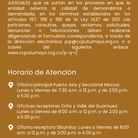
JUDICIALES que se surtan en los procesos en que la
entidad ostenta la calidad de demandante o
demandada, en los términos establecidos en los
artículos 197, 198 y 199 de la Ley 1437 de 2011. Las
peticiones, consultas, quejas, reclamos, solicitudes,
denuncias o felicitaciones deben realizarse
diligenciando el formulario correspondiente, a través de
la dirección electrónica pqr@ccputumayo.org.co o a
través del siguiente enlace:
www.ccputumayo.org.co/p-q-r/
Horario de Atención
Oficina principal Puerto Asís y Seccional Mocoa:
Lunes a Viernes de 7:30 a.m. a 12 p.m. y de 2:00 p.m.
a 5:30 p.m.
Oficinas receptoras Orito y Valle del Guamuez:
Lunes a Viernes de 8:00 a.m. a 12 p.m. y de 2:00 p.m.
a 5:00 p.m.
Oficina receptora Sibundoy: Lunes a Viernes de 8:00
a.m. a 12 p.m. y de 2:00 p.m. a 4:00 p.m.