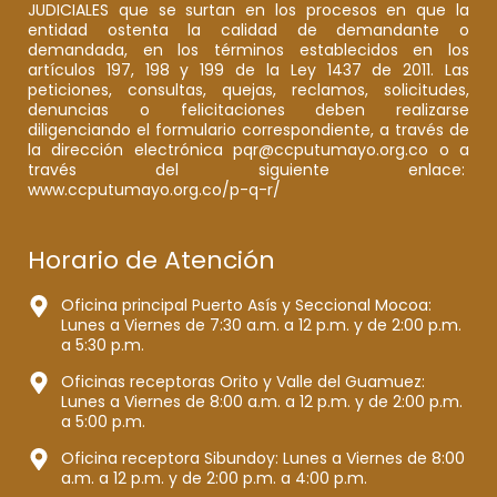
JUDICIALES que se surtan en los procesos en que la
entidad ostenta la calidad de demandante o
demandada, en los términos establecidos en los
artículos 197, 198 y 199 de la Ley 1437 de 2011. Las
peticiones, consultas, quejas, reclamos, solicitudes,
denuncias o felicitaciones deben realizarse
diligenciando el formulario correspondiente, a través de
la dirección electrónica pqr@ccputumayo.org.co o a
través del siguiente enlace:
www.ccputumayo.org.co/p-q-r/
Horario de Atención
Oficina principal Puerto Asís y Seccional Mocoa:
Lunes a Viernes de 7:30 a.m. a 12 p.m. y de 2:00 p.m.
a 5:30 p.m.
Oficinas receptoras Orito y Valle del Guamuez:
Lunes a Viernes de 8:00 a.m. a 12 p.m. y de 2:00 p.m.
a 5:00 p.m.
Oficina receptora Sibundoy: Lunes a Viernes de 8:00
a.m. a 12 p.m. y de 2:00 p.m. a 4:00 p.m.