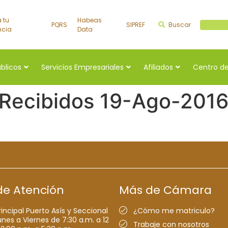
a tu
Habeas
PQRS
SIPREF
Buscar
Buscar a
ncia
Data
úblicos
Servicios Empresariales
Afiliados
Centro de
 Recibidos 19-Ago-201
de Atención
Más de Cámara
rincipal Puerto Asís y Seccional
¿Cómo me matriculo?
nes a Viernes de 7:30 a.m. a 12
Trabaje con nosotros