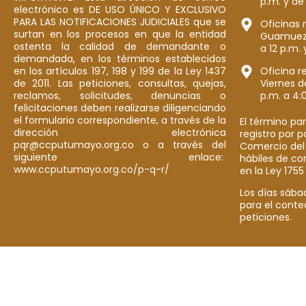
p.m. y de
electrónico es DE USO ÚNICO Y EXCLUSIVO
PARA LAS NOTIFICACIONES JUDICIALES que se
Oficinas 
surtan en los procesos en que la entidad
Guamuez: 
ostenta la calidad de demandante o
a 12 p.m. 
demandada, en los términos establecidos
en los artículos 197, 198 y 199 de la Ley 1437
Oficina r
de 2011. Las peticiones, consultas, quejas,
Viernes d
reclamos, solicitudes, denuncias o
p.m. a 4:
felicitaciones deben realizarse diligenciando
el formulario correspondiente, a través de la
El término par
dirección electrónica
registro por 
pqr@ccputumayo.org.co o a través del
Comercio del
siguiente enlace:
hábiles de co
www.ccputumayo.org.co/p-q-r/
en la Ley 1755
Los días sába
para el conte
peticiones.