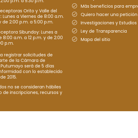
 2:00 p.m. a 5:30 p.m.
Más beneficios para empr
receptoras Orito y Valle del
Quiero hacer una petición
Lunes a Viernes de 8:00 a.m.
y de 2:00 p.m. a 5:00 p.m.
Investigaciones y Estudios
Ley de Transparencia
eceptora Sibundoy: Lunes a
e 8:00 a.m. a 12 p.m. y de 2:00
Mapa del sitio
00 p.m.
a registrar solicitudes de
parte de la Cámara de
 Putumayo será de 5 días
nformidad con lo establecido
 de 2015.
dos no se consideran hábiles
o de inscripciones, recursos y