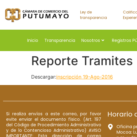
Ley de
Calific
transparencia
Experie
Inicio
Transparencia
Nosotros
Registros P
Reporte Tramites
Descargar:
inscripción 19-Ago-2016
Horario 
Si realiza envíos a este correo, por favor
evite enviar el documento físico. (Art. 197
del Código de Procedimiento Administrativo
Oficina p
y de lo Contencioso Administrativo) AVISO
Mocoa: Lu
IMPORTANTE: Esta dirección de correo