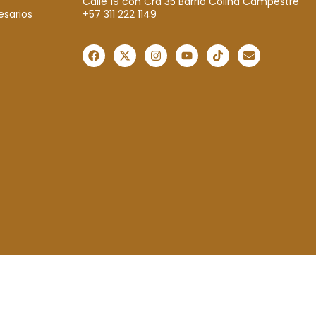
Calle 19 con Cra 35 Barrio Colina Campestre
+57 311 222 1149
esarios