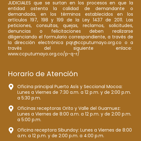
JUDICIALES que se surtan en los procesos en que la
entidad ostenta la calidad de demandante o
demandada, en los términos establecidos en los
artículos 197, 198 y 199 de la Ley 1437 de 2011. Las
peticiones, consultas, quejas, reclamos, solicitudes,
denuncias o felicitaciones deben realizarse
diligenciando el formulario correspondiente, a través de
la dirección electrónica pqr@ccputumayo.org.co o a
través del siguiente enlace:
www.ccputumayo.org.co/p-q-r/
Horario de Atención
Oficina principal Puerto Asís y Seccional Mocoa:
Lunes a Viernes de 7:30 a.m. a 12 p.m. y de 2:00 p.m.
a 5:30 p.m.
Oficinas receptoras Orito y Valle del Guamuez:
Lunes a Viernes de 8:00 a.m. a 12 p.m. y de 2:00 p.m.
a 5:00 p.m.
Oficina receptora Sibundoy: Lunes a Viernes de 8:00
a.m. a 12 p.m. y de 2:00 p.m. a 4:00 p.m.