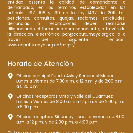
entidad ostenta la calidad de demandante o
demandada, en los términos establecidos en los
artículos 197, 198 y 199 de la Ley 1437 de 2011. Las
peticiones, consultas, quejas, reclamos, solicitudes,
denuncias o felicitaciones deben realizarse
diligenciando el formulario correspondiente, a través de
la dirección electrónica pqr@ccputumayo.org.co o a
través del siguiente enlace:
www.ccputumayo.org.co/p-q-r/
Horario de Atención
Oficina principal Puerto Asís y Seccional Mocoa:
Lunes a Viernes de 7:30 a.m. a 12 p.m. y de 2:00 p.m.
a 5:30 p.m.
Oficinas receptoras Orito y Valle del Guamuez:
Lunes a Viernes de 8:00 a.m. a 12 p.m. y de 2:00 p.m.
a 5:00 p.m.
Oficina receptora Sibundoy: Lunes a Viernes de 8:00
a.m. a 12 p.m. y de 2:00 p.m. a 4:00 p.m.
El término para registrar solicitudes de registro