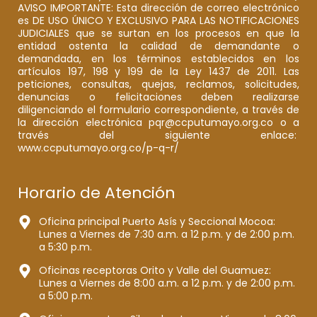
AVISO IMPORTANTE: Esta dirección de correo electrónico
es DE USO ÚNICO Y EXCLUSIVO PARA LAS NOTIFICACIONES
JUDICIALES que se surtan en los procesos en que la
entidad ostenta la calidad de demandante o
demandada, en los términos establecidos en los
artículos 197, 198 y 199 de la Ley 1437 de 2011. Las
peticiones, consultas, quejas, reclamos, solicitudes,
denuncias o felicitaciones deben realizarse
diligenciando el formulario correspondiente, a través de
la dirección electrónica pqr@ccputumayo.org.co o a
través del siguiente enlace:
www.ccputumayo.org.co/p-q-r/
Horario de Atención
Oficina principal Puerto Asís y Seccional Mocoa:
Lunes a Viernes de 7:30 a.m. a 12 p.m. y de 2:00 p.m.
a 5:30 p.m.
Oficinas receptoras Orito y Valle del Guamuez:
Lunes a Viernes de 8:00 a.m. a 12 p.m. y de 2:00 p.m.
a 5:00 p.m.