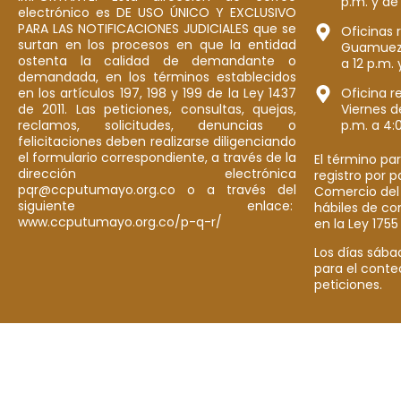
p.m. y de
electrónico es DE USO ÚNICO Y EXCLUSIVO
PARA LAS NOTIFICACIONES JUDICIALES que se
Oficinas 
surtan en los procesos en que la entidad
Guamuez: 
ostenta la calidad de demandante o
a 12 p.m. 
demandada, en los términos establecidos
en los artículos 197, 198 y 199 de la Ley 1437
Oficina r
de 2011. Las peticiones, consultas, quejas,
Viernes d
reclamos, solicitudes, denuncias o
p.m. a 4:
felicitaciones deben realizarse diligenciando
el formulario correspondiente, a través de la
El término par
dirección electrónica
registro por 
pqr@ccputumayo.org.co o a través del
Comercio del
siguiente enlace:
hábiles de co
www.ccputumayo.org.co/p-q-r/
en la Ley 1755
Los días sába
para el conte
peticiones.