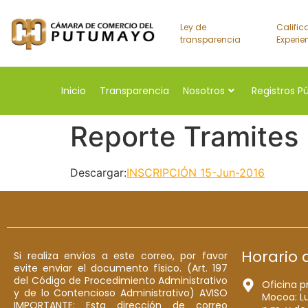
Ley de
Calific
transparencia
Experie
Inicio
Transparencia
Nosotros
Registros P
Reporte Tramites
Descargar:
INSCRIPCIÓN 15-Jun-2016
Horario 
Si realiza envíos a este correo, por favor
evite enviar el documento físico. (Art. 197
del Código de Procedimiento Administrativo
Oficina p
y de lo Contencioso Administrativo) AVISO
Mocoa: Lu
IMPORTANTE: Esta dirección de correo