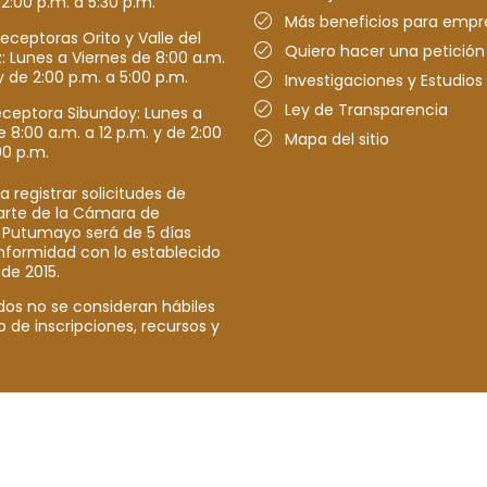
 2:00 p.m. a 5:30 p.m.
Más beneficios para empr
receptoras Orito y Valle del
Quiero hacer una petición
Lunes a Viernes de 8:00 a.m.
y de 2:00 p.m. a 5:00 p.m.
Investigaciones y Estudios
Ley de Transparencia
eceptora Sibundoy: Lunes a
e 8:00 a.m. a 12 p.m. y de 2:00
Mapa del sitio
00 p.m.
a registrar solicitudes de
parte de la Cámara de
 Putumayo será de 5 días
nformidad con lo establecido
 de 2015.
dos no se consideran hábiles
o de inscripciones, recursos y