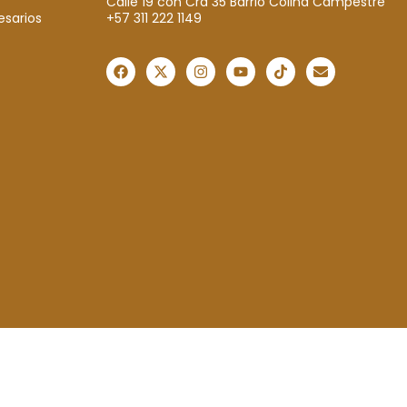
Calle 19 con Cra 35 Barrio Colina Campestre
+57 311 222 1149
esarios