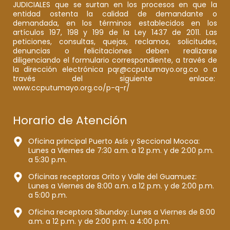
JUDICIALES que se surtan en los procesos en que la
entidad ostenta la calidad de demandante o
demandada, en los términos establecidos en los
artículos 197, 198 y 199 de la Ley 1437 de 2011. Las
peticiones, consultas, quejas, reclamos, solicitudes,
denuncias o felicitaciones deben realizarse
diligenciando el formulario correspondiente, a través de
la dirección electrónica pqr@ccputumayo.org.co o a
través del siguiente enlace:
www.ccputumayo.org.co/p-q-r/
Horario de Atención
Oficina principal Puerto Asís y Seccional Mocoa:
Lunes a Viernes de 7:30 a.m. a 12 p.m. y de 2:00 p.m.
a 5:30 p.m.
Oficinas receptoras Orito y Valle del Guamuez:
Lunes a Viernes de 8:00 a.m. a 12 p.m. y de 2:00 p.m.
a 5:00 p.m.
Oficina receptora Sibundoy: Lunes a Viernes de 8:00
a.m. a 12 p.m. y de 2:00 p.m. a 4:00 p.m.