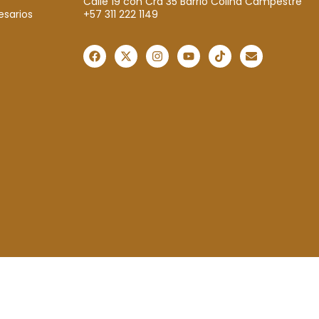
Calle 19 con Cra 35 Barrio Colina Campestre
+57 311 222 1149
esarios