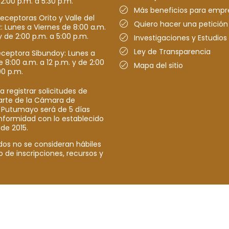
 2:00 p.m. a 5:30 p.m.
Más beneficios para empr
receptoras Orito y Valle del
Quiero hacer una petición
Lunes a Viernes de 8:00 a.m.
y de 2:00 p.m. a 5:00 p.m.
Investigaciones y Estudios
Ley de Transparencia
eceptora Sibundoy: Lunes a
e 8:00 a.m. a 12 p.m. y de 2:00
Mapa del sitio
00 p.m.
a registrar solicitudes de
parte de la Cámara de
 Putumayo será de 5 días
nformidad con lo establecido
 de 2015.
dos no se consideran hábiles
o de inscripciones, recursos y