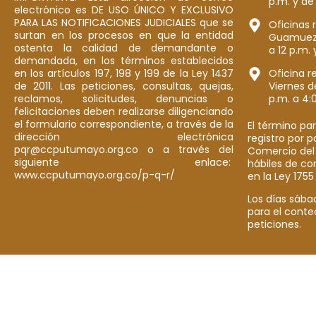
p.m. y de
electrónico es DE USO ÚNICO Y EXCLUSIVO
PARA LAS NOTIFICACIONES JUDICIALES que se
Oficinas 
surtan en los procesos en que la entidad
Guamuez: 
ostenta la calidad de demandante o
a 12 p.m. 
demandada, en los términos establecidos
en los artículos 197, 198 y 199 de la Ley 1437
Oficina r
de 2011. Las peticiones, consultas, quejas,
Viernes d
reclamos, solicitudes, denuncias o
p.m. a 4:
felicitaciones deben realizarse diligenciando
el formulario correspondiente, a través de la
El término par
dirección electrónica
registro por 
pqr@ccputumayo.org.co o a través del
Comercio del
siguiente enlace:
hábiles de co
www.ccputumayo.org.co/p-q-r/
en la Ley 1755
Los días sába
para el conte
peticiones.