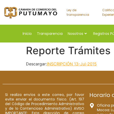
Ley de
Calific
transparencia
Experie
Inicio
Transparencia
Nosotros
Registros P
Reporte Trámites
Descargar:
INSCRIPCIÓN 13-Jul-2015
Horario 
Si realiza envíos a este correo, por favor
evite enviar el documento físico. (Art. 197
del Código de Procedimiento Administrativo
Oficina p
y de lo Contencioso Administrativo) AVISO
Mocoa: Lu
IMPORTANTE: Esta dirección de correo