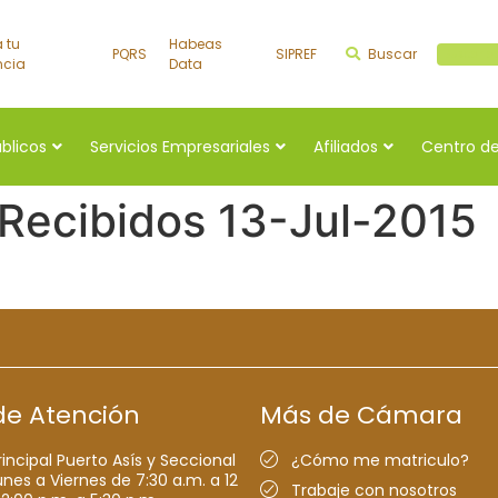
a tu
Habeas
PQRS
SIPREF
Buscar
Buscar a
ncia
Data
úblicos
Servicios Empresariales
Afiliados
Centro de
 Recibidos 13-Jul-2015
de Atención
Más de Cámara
rincipal Puerto Asís y Seccional
¿Cómo me matriculo?
nes a Viernes de 7:30 a.m. a 12
Trabaje con nosotros