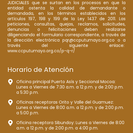
JUDICIALES que se surtan en los procesos en que la
entidad ostenta la calidad de demandante o
demandada, en los términos establecidos en los
artículos 197, 198 y 199 de la Ley 1437 de 2011. Las
peticiones, consultas, quejas, reclamos, solicitudes,
denuncias o felicitaciones deben realizarse
diligenciando el formulario correspondiente, a través de
la dirección electrónica pqr@ccputumayo.org.co o a
través del siguiente enlace:
www.ccputumayo.org.co/p-q-r/
Horario de Atención
Oficina principal Puerto Asís y Seccional Mocoa:
Lunes a Viernes de 7:30 a.m. a 12 p.m. y de 2:00 p.m.
a 5:30 p.m.
Oficinas receptoras Orito y Valle del Guamuez:
Lunes a Viernes de 8:00 a.m. a 12 p.m. y de 2:00 p.m.
a 5:00 p.m.
Oficina receptora Sibundoy: Lunes a Viernes de 8:00
a.m. a 12 p.m. y de 2:00 p.m. a 4:00 p.m.