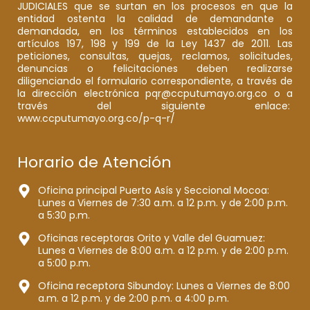
JUDICIALES que se surtan en los procesos en que la
entidad ostenta la calidad de demandante o
demandada, en los términos establecidos en los
artículos 197, 198 y 199 de la Ley 1437 de 2011. Las
peticiones, consultas, quejas, reclamos, solicitudes,
denuncias o felicitaciones deben realizarse
diligenciando el formulario correspondiente, a través de
la dirección electrónica pqr@ccputumayo.org.co o a
través del siguiente enlace:
www.ccputumayo.org.co/p-q-r/
Horario de Atención
Oficina principal Puerto Asís y Seccional Mocoa:
Lunes a Viernes de 7:30 a.m. a 12 p.m. y de 2:00 p.m.
a 5:30 p.m.
Oficinas receptoras Orito y Valle del Guamuez:
Lunes a Viernes de 8:00 a.m. a 12 p.m. y de 2:00 p.m.
a 5:00 p.m.
Oficina receptora Sibundoy: Lunes a Viernes de 8:00
a.m. a 12 p.m. y de 2:00 p.m. a 4:00 p.m.