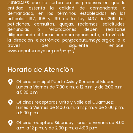
JUDICIALES que se surtan en los procesos en que la
entidad ostenta la calidad de demandante o
demandada, en los términos establecidos en los
artículos 197, 198 y 199 de la Ley 1437 de 2011. Las
peticiones, consultas, quejas, reclamos, solicitudes,
denuncias o felicitaciones deben realizarse
diligenciando el formulario correspondiente, a través de
la dirección electrónica pqr@ccputumayo.org.co o a
través del siguiente enlace:
www.ccputumayo.org.co/p-q-r/
Horario de Atención
Oficina principal Puerto Asís y Seccional Mocoa:
Lunes a Viernes de 7:30 a.m. a 12 p.m. y de 2:00 p.m.
a 5:30 p.m.
Oficinas receptoras Orito y Valle del Guamuez:
Lunes a Viernes de 8:00 a.m. a 12 p.m. y de 2:00 p.m.
a 5:00 p.m.
Oficina receptora Sibundoy: Lunes a Viernes de 8:00
a.m. a 12 p.m. y de 2:00 p.m. a 4:00 p.m.