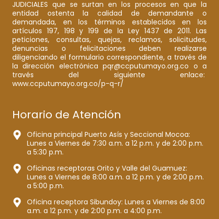
JUDICIALES que se surtan en los procesos en que la
entidad ostenta la calidad de demandante o
demandada, en los términos establecidos en los
artículos 197, 198 y 199 de la Ley 1437 de 2011. Las
peticiones, consultas, quejas, reclamos, solicitudes,
denuncias o felicitaciones deben realizarse
diligenciando el formulario correspondiente, a través de
la dirección electrónica pqr@ccputumayo.org.co o a
través del siguiente enlace:
www.ccputumayo.org.co/p-q-r/
Horario de Atención
Oficina principal Puerto Asís y Seccional Mocoa:
Lunes a Viernes de 7:30 a.m. a 12 p.m. y de 2:00 p.m.
a 5:30 p.m.
Oficinas receptoras Orito y Valle del Guamuez:
Lunes a Viernes de 8:00 a.m. a 12 p.m. y de 2:00 p.m.
a 5:00 p.m.
Oficina receptora Sibundoy: Lunes a Viernes de 8:00
a.m. a 12 p.m. y de 2:00 p.m. a 4:00 p.m.