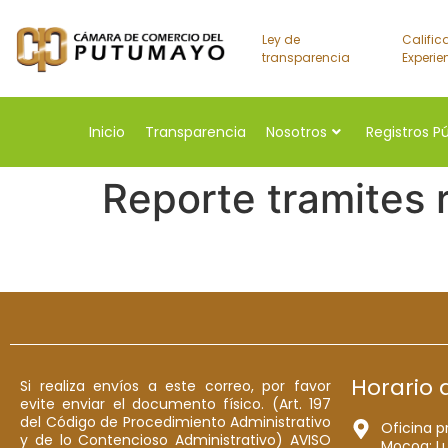
Ley de
Calific
transparencia
Experie
Inicio
Transparencia
Nosotros
Registros P
Reporte tramites 
Horario 
Si realiza envíos a este correo, por favor
evite enviar el documento físico. (Art. 197
del Código de Procedimiento Administrativo
Oficina p
y de lo Contencioso Administrativo) AVISO
Mocoa: Lu