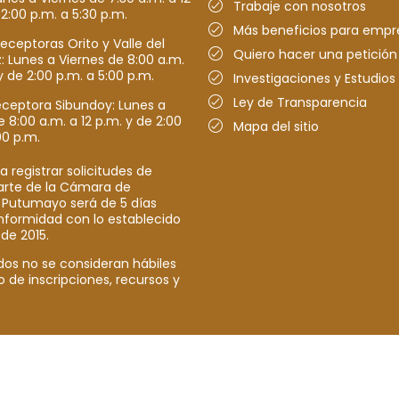
Trabaje con nosotros
 2:00 p.m. a 5:30 p.m.
Más beneficios para empr
receptoras Orito y Valle del
Quiero hacer una petición
Lunes a Viernes de 8:00 a.m.
y de 2:00 p.m. a 5:00 p.m.
Investigaciones y Estudios
Ley de Transparencia
eceptora Sibundoy: Lunes a
e 8:00 a.m. a 12 p.m. y de 2:00
Mapa del sitio
00 p.m.
a registrar solicitudes de
parte de la Cámara de
 Putumayo será de 5 días
nformidad con lo establecido
 de 2015.
dos no se consideran hábiles
o de inscripciones, recursos y