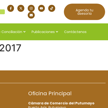
Agenda tu
quí
asesoría
 Conciliación
Publicaciones
Contáctenos
-2017
Oficina Principal
Cámara de Comercio del Putumayo
Puerto Asís, Putumayo