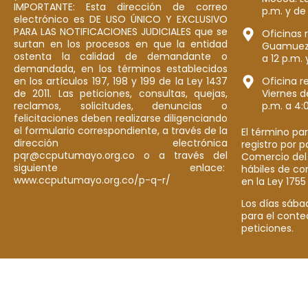
IMPORTANTE: Esta dirección de correo
p.m. y de
electrónico es DE USO ÚNICO Y EXCLUSIVO
PARA LAS NOTIFICACIONES JUDICIALES que se
Oficinas 
surtan en los procesos en que la entidad
Guamuez: 
ostenta la calidad de demandante o
a 12 p.m. 
demandada, en los términos establecidos
en los artículos 197, 198 y 199 de la Ley 1437
Oficina r
de 2011. Las peticiones, consultas, quejas,
Viernes d
reclamos, solicitudes, denuncias o
p.m. a 4:
felicitaciones deben realizarse diligenciando
el formulario correspondiente, a través de la
El término par
dirección electrónica
registro por 
pqr@ccputumayo.org.co o a través del
Comercio del
siguiente enlace:
hábiles de co
www.ccputumayo.org.co/p-q-r/
en la Ley 1755
Los días sába
para el conte
peticiones.