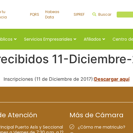
a tu
Habeas
PQRS
SIPREF
Buscar
Buscar a
ncia
Data
úblicos
Servicios Empresariales
Afiliados
Centro de
recibidos 11-Diciembre
Inscripciones (11 de Diciembre de 2017):
Descargar aquí
de Atención
Más de Cámara
rincipal Puerto Asís y Seccional
¿Cómo me matriculo?
nes a Viernes de 7:30 a.m. a 12