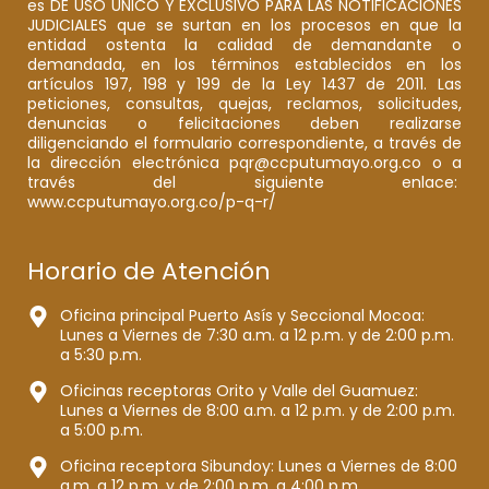
es DE USO ÚNICO Y EXCLUSIVO PARA LAS NOTIFICACIONES
JUDICIALES que se surtan en los procesos en que la
entidad ostenta la calidad de demandante o
demandada, en los términos establecidos en los
artículos 197, 198 y 199 de la Ley 1437 de 2011. Las
peticiones, consultas, quejas, reclamos, solicitudes,
denuncias o felicitaciones deben realizarse
diligenciando el formulario correspondiente, a través de
la dirección electrónica pqr@ccputumayo.org.co o a
través del siguiente enlace:
www.ccputumayo.org.co/p-q-r/
Horario de Atención
Oficina principal Puerto Asís y Seccional Mocoa:
Lunes a Viernes de 7:30 a.m. a 12 p.m. y de 2:00 p.m.
a 5:30 p.m.
Oficinas receptoras Orito y Valle del Guamuez:
Lunes a Viernes de 8:00 a.m. a 12 p.m. y de 2:00 p.m.
a 5:00 p.m.
Oficina receptora Sibundoy: Lunes a Viernes de 8:00
a.m. a 12 p.m. y de 2:00 p.m. a 4:00 p.m.